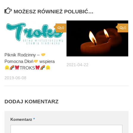
MOŻESZ RÓWNIEŻ POLUBIĆ…
0
0
Piknik Rodzinny –
Pomocna Dłoń
wspiera
2021-04-22
TROKS
2019-06-08
DODAJ KOMENTARZ
Komentarz
*