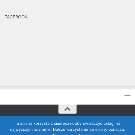
FACEBOOK
Rada Banino © 2026. Wszelkie prawa zastrzeżone
Ta strona korzysta z ciasteczek aby świadczyć usługi na
najwyższym poziomie. Dalsze korzystanie ze strony oznacza,