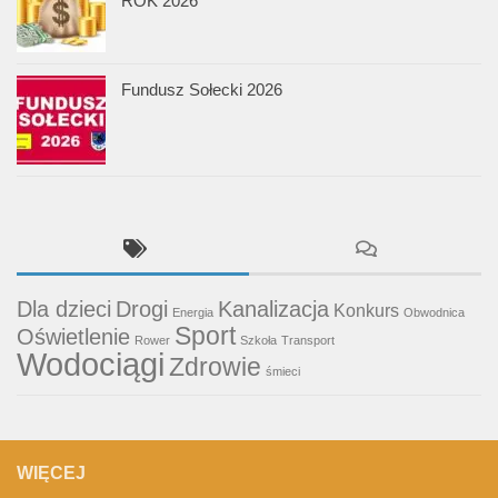
ROK 2026
Fundusz Sołecki 2026
Dla dzieci
Drogi
Kanalizacja
Konkurs
Energia
Obwodnica
Sport
Oświetlenie
Rower
Szkoła
Transport
Wodociągi
Zdrowie
śmieci
WIĘCEJ