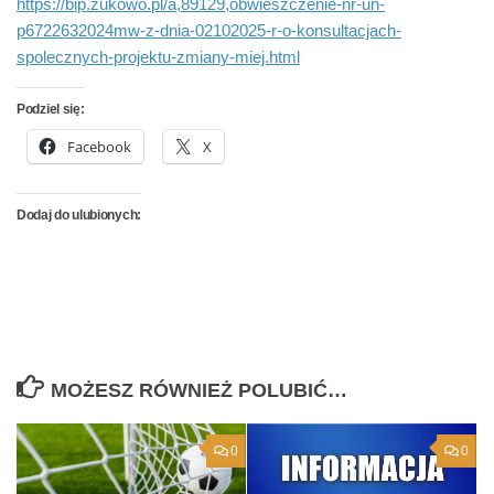
https://bip.zukowo.pl/a,89129,obwieszczenie-nr-un-
p6722632024mw-z-dnia-02102025-r-o-konsultacjach-
spolecznych-projektu-zmiany-miej.html
Podziel się:
Facebook
X
Dodaj do ulubionych:
MOŻESZ RÓWNIEŻ POLUBIĆ…
0
0