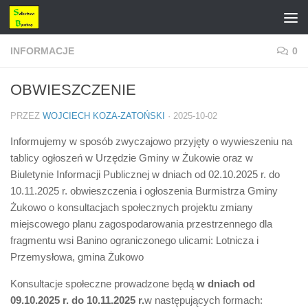
Przejdź do treści
INFORMACJE
0
OBWIESZCZENIE
PRZEZ
WOJCIECH KOZA-ZATOŃSKI
·
2025-10-02
Informujemy w sposób zwyczajowo przyjęty o wywieszeniu na
tablicy ogłoszeń w Urzędzie Gminy w Żukowie oraz w
Biuletynie Informacji Publicznej w dniach od 02.10.2025 r. do
10.11.2025 r. obwieszczenia i ogłoszenia Burmistrza Gminy
Żukowo o konsultacjach społecznych projektu zmiany
miejscowego planu zagospodarowania przestrzennego dla
fragmentu wsi Banino ograniczonego ulicami: Lotnicza i
Przemysłowa, gmina Żukowo
Konsultacje społeczne prowadzone będą
w dniach od
09.10.2025 r. do 10.11.2025 r.
w następujących formach: