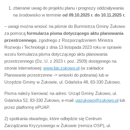
zbieranie uwag do projektu planu i prognozy oddziaływania
na środowisko w terminie
od 09.10.2025 r. do 10.11.2025 r.
– uwagi można wnosić na piśmie do Burmistrza Gminy Żukowo
za pomocą
formularza pisma dotyczącego aktu planowania
przestrzennego
, zgodnego z Rozporządzeniem Ministra
Rozwoju i Technologii z dnia 13 listopada 2023 roku w sprawie
wzoru formularza pisma dotyczącego aktu planowania
przestrzennego (Dz. U. z 2023 r. poz. 2509) dostępnego na
stronie internetowej:
www.bip.zukowo.pl
(w zakładce
Planowanie przestrzenne -> wnioski do pobrania) lub w
Urzędzie Gminy w Żukowie, ul. Gdańska 48, 83-330 Żukowo.
Pisma należy kierować na adres: Urząd Gminy Żukowo, ul.
Gdańska 52, 83-330 Żukowo, e-mail:
ugzukowo@zukowo.pl
lub
przez platformę ePUAP.
2) spotkania otwartego, które odbędzie się Centrum
Zarządzania Kryzysowego w Żukowie (remiza OSP), ul.