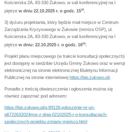
Kościerska 2A, 83-330 Żukowo, w sali konferencyjnej na I
piętrze
w dniu 22.10.2025 r. o godz. 15
30
,
3) dyżuru projektanta, który będzie miał miejsce w Centrum
Zarządzania Kryzysowego w Żukowie (remiza OSP), ul.
Kościerska 2A, 83-330 Żukowo, w sali konferencyjnej na I
piętrze
w dniu: 22.10.2025 r. o godz. 16
00
;
Projekt planu miejscowego (w trakcie konsultacji społecznych)
jest dostępny w siedzibie Urzędu Gminy Żukowo oraz w wersji
elektronicznej na stronie elektronicznej Biuletynu Informacji
Publicznej na stronie internetowej
https://bip.zukowo.pl/
.
Ponadto z treścią obwieszczenia i ogłoszenia można się
również zapoznać pod adresem:
https://bip.zukowo.pl/a,89128,ogloszenie-nr-un-
p6722632024mw-z-dnia-02102025-r-o-konsultacjach-
spolecznych-projektu-zmiany-miejsco.html