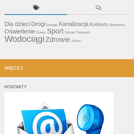
Dla dzieci
Drogi
Kanalizacja
Konkurs
Energia
Obwodnica
Sport
Oświetlenie
Rower
Szkoła
Transport
Wodociągi
Zdrowie
śmieci
WIĘCEJ
KONTAKTY