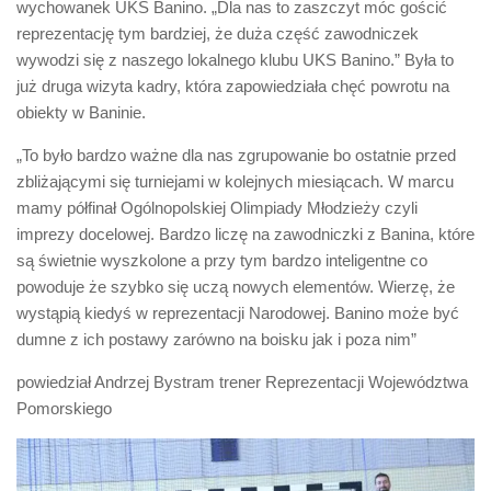
wychowanek UKS Banino. „Dla nas to zaszczyt móc gościć
reprezentację tym bardziej, że duża część zawodniczek
wywodzi się z naszego lokalnego klubu UKS Banino.” Była to
już druga wizyta kadry, która zapowiedziała chęć powrotu na
obiekty w Baninie.
„To było bardzo ważne dla nas zgrupowanie bo ostatnie przed
zbliżającymi się turniejami w kolejnych miesiącach. W marcu
mamy półfinał Ogólnopolskiej Olimpiady Młodzieży czyli
imprezy docelowej. Bardzo liczę na zawodniczki z Banina, które
są świetnie wyszkolone a przy tym bardzo inteligentne co
powoduje że szybko się uczą nowych elementów. Wierzę, że
wystąpią kiedyś w reprezentacji Narodowej. Banino może być
dumne z ich postawy zarówno na boisku jak i poza nim”
powiedział Andrzej Bystram trener Reprezentacji Województwa
Pomorskiego