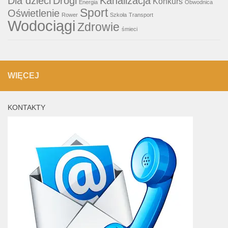
Dla dzieci
Drogi
Kanalizacja
Konkurs
Energia
Obwodnica
Sport
Oświetlenie
Rower
Szkoła
Transport
Wodociągi
Zdrowie
śmieci
WIĘCEJ
KONTAKTY