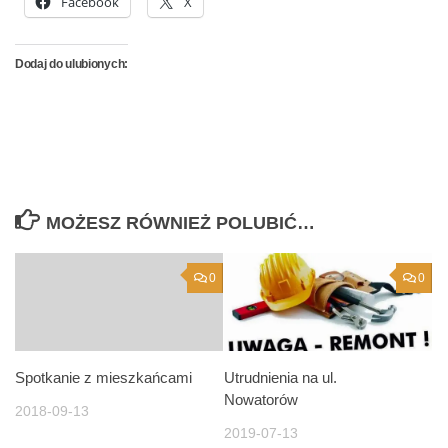
Facebook
X
Dodaj do ulubionych:
MOŻESZ RÓWNIEŻ POLUBIĆ…
0
0
Spotkanie z mieszkańcami
Utrudnienia na ul.
Nowatorów
2018-09-13
2019-07-13