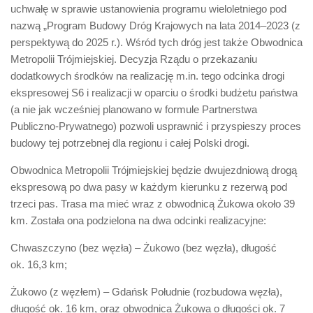
uchwałę w sprawie ustanowienia programu wieloletniego pod
nazwą „Program Budowy Dróg Krajowych na lata 2014–2023 (z
perspektywą do 2025 r.). Wśród tych dróg jest także Obwodnica
Metropolii Trójmiejskiej. Decyzja Rządu o przekazaniu
dodatkowych środków na realizację m.in. tego odcinka drogi
ekspresowej S6 i realizacji w oparciu o środki budżetu państwa
(a nie jak wcześniej planowano w formule Partnerstwa
Publiczno-Prywatnego) pozwoli usprawnić i przyspieszy proces
budowy tej potrzebnej dla regionu i całej Polski drogi.
Obwodnica Metropolii Trójmiejskiej będzie dwujezdniową drogą
ekspresową po dwa pasy w każdym kierunku z rezerwą pod
trzeci pas. Trasa ma mieć wraz z obwodnicą Żukowa około 39
km. Została ona podzielona na dwa odcinki realizacyjne:
Chwaszczyno (bez węzła) – Żukowo (bez węzła), długość
ok. 16,3 km;
Żukowo (z węzłem) – Gdańsk Południe (rozbudowa węzła),
długość ok. 16 km, oraz obwodnica Żukowa o długości ok. 7