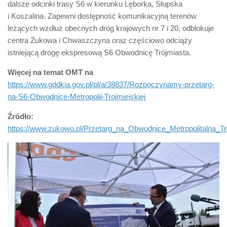
dalsze odcinki trasy S6 w kierunku Lęborka, Słupska
i Koszalina. Zapewni dostępność komunikacyjną terenów
leżących wzdłuż obecnych dróg krajowych nr 7 i 20, odblokuje
centra Żukowa i Chwaszczyna oraz częściowo odciąży
istniejącą drogę ekspresową S6 Obwodnicę Trójmiasta.
Więcej na temat OMT na
https://www.gddkia.gov.pl/pl/a/38837/Rozpoczynamy-przetarg-
na-S6-Obwodnice-Metropolii-Trojmiejskiej
Źródło:
https://www.zukowo.pl/Przetarg_na_Obwodnice_Metropolitalna_T