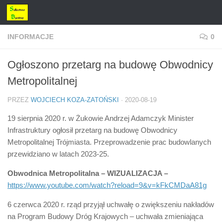
Przejdź do treści
INFORMACJE
0
Ogłoszono przetarg na budowę Obwodnicy
Metropolitalnej
PRZEZ
WOJCIECH KOZA-ZATOŃSKI
·
2020-08-19
19 sierpnia 2020 r. w Żukowie Andrzej Adamczyk Minister
Infrastruktury ogłosił przetarg na budowę Obwodnicy
Metropolitalnej Trójmiasta. Przeprowadzenie prac budowlanych
przewidziano w latach 2023-25.
Obwodnica Metropolitalna – WIZUALIZACJA –
https://www.youtube.com/watch?reload=9&v=kFkCMDaA81g
6 czerwca 2020 r. rząd przyjął uchwałę o zwiększeniu nakładów
na Program Budowy Dróg Krajowych – uchwała zmieniająca