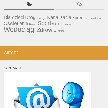
Dla dzieci
Drogi
Kanalizacja
Konkurs
Energia
Obwodnica
Sport
Oświetlenie
Rower
Szkoła
Transport
Wodociągi
Zdrowie
śmieci
WIĘCEJ
KONTAKTY