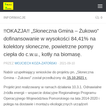
Przejdź do treści
INFORMACJE
0
!!OKAZJA!! „Słoneczna Gmina – Żukowo”
dofinansowanie w wysokości 84,41% na
kolektory słoneczne, powietrzne pompy
ciepła do c.w.u., kotły na biomasę.
PRZEZ
WOJCIECH KOZA-ZATOŃSKI
·
2021-09-10
Nabór uzupełniający wniosków do projektu pn. „Słoneczna
Gmina – Żukowo” został przedłużony do
15.10.2021 r.
Projekt jest realizowany w ramach działania 10.3.1. Odnawialne
źródła energii – wsparcie dotacyjne Regionalnego Programu
Operacyjnego Województwa Pomorskiego na lata 2014-2020 i
polega na dostawie i montażu ekologicznych urządzeń