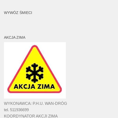
WYWÓZ ŚMIECI
AKCJA ZIMA
WYKONAWCA: P.H.U. WAN-DRÓG
tel. 511936699
KOORDYNATOR AKCJI ZIMA