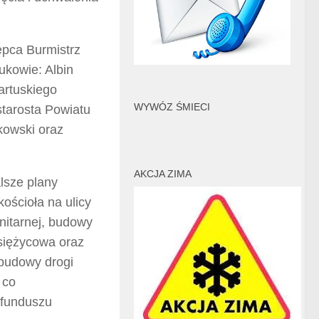
ępca Burmistrz
kowie: Albin
artuskiego
WYWÓZ ŚMIECI
starosta Powiatu
kowski oraz
AKCJA ZIMA
lsze plany
ościoła na ulicy
nitarnej, budowy
Księżycowa oraz
 budowy drogi
 co
 funduszu