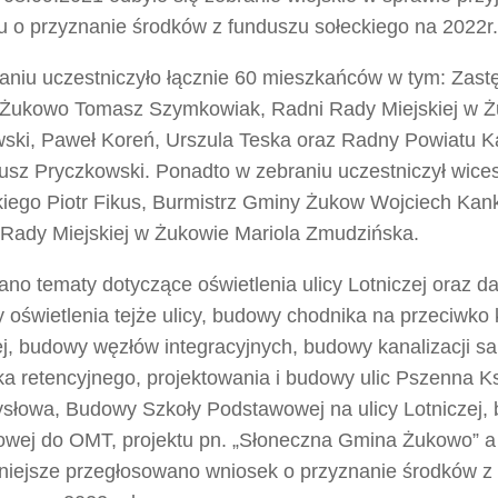
u o przyznanie środków z funduszu sołeckiego na 2022r.
aniu uczestniczyło łącznie 60 mieszkańców w tym: Zast
Żukowo Tomasz Szymkowiak, Radni Rady Miejskiej w Żu
ski, Paweł Koreń, Urszula Teska oraz Radny Powiatu K
usz Pryczkowski. Ponadto w zebraniu uczestniczył wice
kiego Piotr Fikus, Burmistrz Gminy Żukow Wojciech Kan
Rady Miejskiej w Żukowie Mariola Zmudzińska.
o tematy dotyczące oświetlenia ulicy Lotniczej oraz da
oświetlenia tejże ulicy, budowy chodnika na przeciwko k
ej, budowy węzłów integracyjnych, budowy kanalizacji sa
ika retencyjnego, projektowania i budowy ulic Pszenna 
słowa, Budowy Szkoły Podstawowej na ulicy Lotniczej,
owej do OMT, projektu pn. „Słoneczna Gmina Żukowo” a
niejsze przegłosowano wniosek o przyznanie środków z