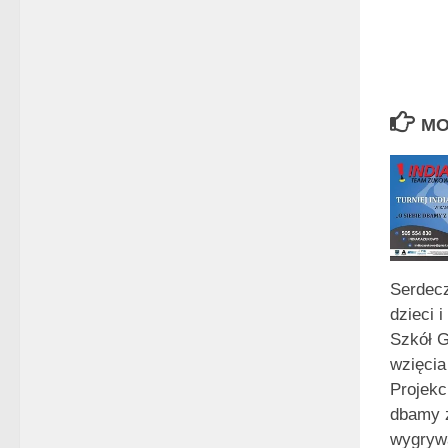
MO
Serdec
dzieci 
Szkół 
wzięcia
Projekc
dbamy 
wygryw