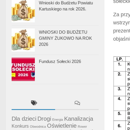
sołecki
Wnioski do Budżetu Powiatu
Kartuskiego na rok 2026.
Za prz
wstrzy
prezen
WNIOSKI DO BUDŻETU
GMINY ŻUKOWO NA ROK
objaśn
2026
Fundusz Sołecki 2026
Dla dzieci
Drogi
Kanalizacja
Energia
Oświetlenie
Konkurs
Obwodnica
Rower