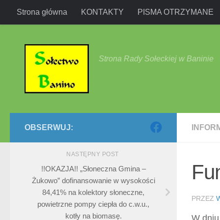
Strona główna
KONTAKTY
PISMA OTRZYMANE
Przejdź do treści
Strona Rady Sołeckiej w Baninie
OBSERWUJ:
INFOR
NASTĘPNY POST
Fu
!!OKAZJA!! „Słoneczna Gmina –
Żukowo” dofinansowanie w wysokości
84,41% na kolektory słoneczne,
PRZEZ
powietrzne pompy ciepła do c.w.u.,
kotły na biomasę.
W dniu 