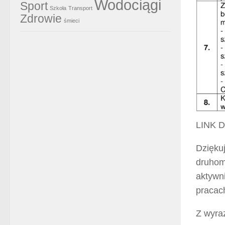
Wodociągi
Sport
Szkoła
Transport
Zdrowie
śmieci
LINK 
Dzięku
druhom
aktywni
pracac
Z wyra