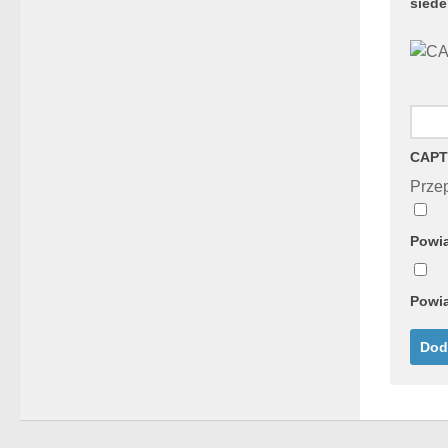
sied
CAPT
Przep
Powia
Powia