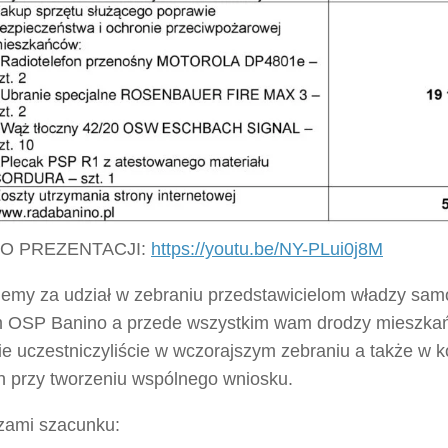
DO PREZENTACJI:
https://youtu.be/NY-PLui0j8M
jemy za udział w zebraniu przedstawicielom władzy sam
 OSP Banino a przede wszystkim wam drodzy mieszkańc
e uczestniczyliście w wczorajszym zebraniu a także w ko
h przy tworzeniu wspólnego wniosku.
zami szacunku: