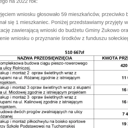
ego na 2022 rok:
yjęciem wniosku głosowało 59 mieszkańców, przeciwko b
mał się 1 mieszkaniec. Poniżej przedstawiamy przyjęty 
tację zawierającą wnioski do budżetu Gminy Żukowo or
ienie wniosku o przyznanie środków z funduszu sołeckie