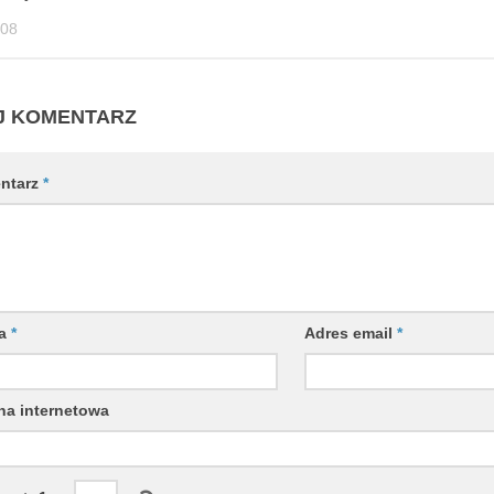
-08
J KOMENTARZ
ntarz
*
wa
*
Adres email
*
na internetowa