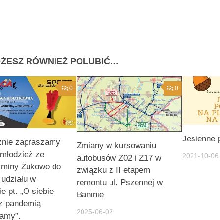
ŻESZ RÓWNIEŻ POLUBIĆ…
0
0
Jesienne 
znie zapraszamy
Zmiany w kursowaniu
i młodzież ze
2021-10-06
autobusów Z02 i Z17 w
Gminy Żukowo do
związku z II etapem
 udziału w
remontu ul. Pszennej w
ie pt. „O siebie
Baninie
z pandemią
2025-06-02
amy”.