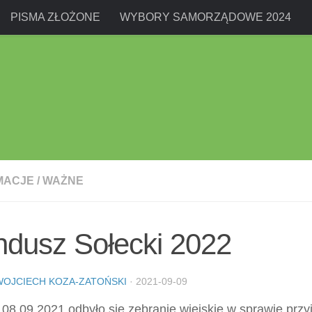
PISMA ZŁOŻONE
WYBORY SAMORZĄDOWE 2024
MACJE
/
WAŻNE
ndusz Sołecki 2022
WOJCIECH KOZA-ZATOŃSKI
·
2021-09-09
08.09.2021 odbyło się zebranie wiejskie w sprawie przyj