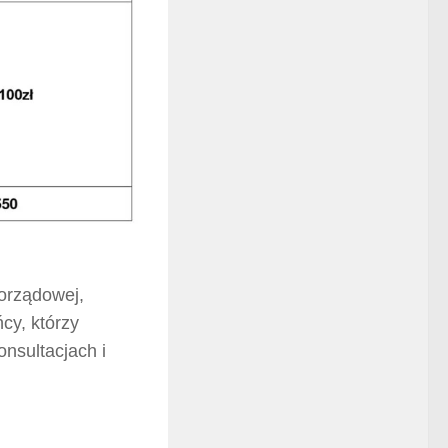
orządowej,
y, którzy
nsultacjach i