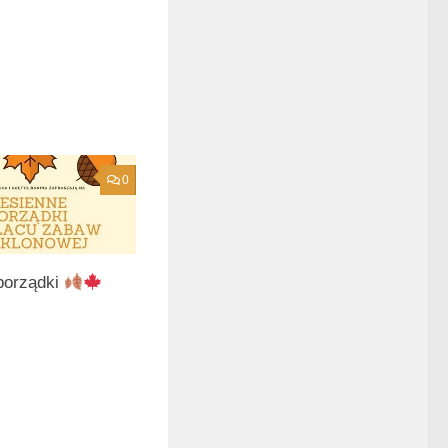
0
porządki