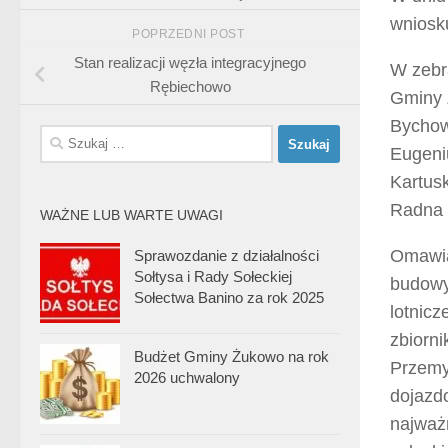
wniosk
POPRZEDNI POST
Stan realizacji węzła integracyjnego
W zebr
Rębiechowo
Gminy 
Bychow
Szukaj:
Eugeni
Kartus
Radna 
WAŻNE LUB WARTE UWAGI
Omawian
Sprawozdanie z działalności
Sołtysa i Rady Sołeckiej
budowy 
Sołectwa Banino za rok 2025
lotnicz
zbiorn
Budżet Gminy Żukowo na rok
Przemy
2026 uchwalony
dojazd
najważ