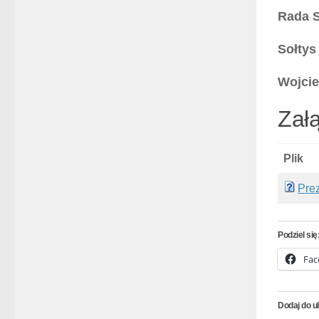
Rada S
Sołtys
Wojcie
Załą
Plik
Pre
Podziel się
Fac
Dodaj do u