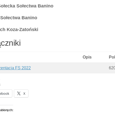
ołecka Sołectwa Banino
 Sołectwa Banino
ch Koza-Zatoński
czniki
Opis
Po
zentacja FS 2022
62
:
ebook
X
lubionych: