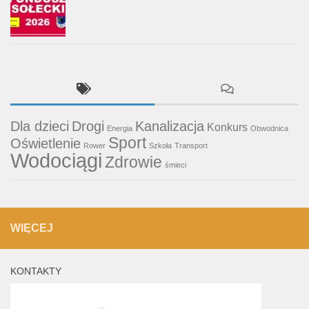
Dla dzieci
Drogi
Kanalizacja
Konkurs
Energia
Obwodnica
Sport
Oświetlenie
Rower
Szkoła
Transport
Wodociągi
Zdrowie
śmieci
WIĘCEJ
KONTAKTY