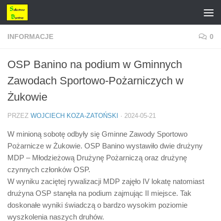
Przejdź do treści
INFORMACJE
0
OSP Banino na podium w Gminnych
Zawodach Sportowo-Pożarniczych w
Żukowie
PRZEZ
WOJCIECH KOZA-ZATOŃSKI
·
2024-05-21
W minioną sobotę odbyły się Gminne Zawody Sportowo
Pożarnicze w Żukowie. OSP Banino wystawiło dwie drużyny
MDP – Młodzieżową Drużynę Pożarniczą oraz drużynę
czynnych członków OSP.
W wyniku zaciętej rywalizacji MDP zajęło IV lokatę natomiast
drużyna OSP stanęła na podium zajmując II miejsce. Tak
doskonałe wyniki świadczą o bardzo wysokim poziomie
wyszkolenia naszych druhów.