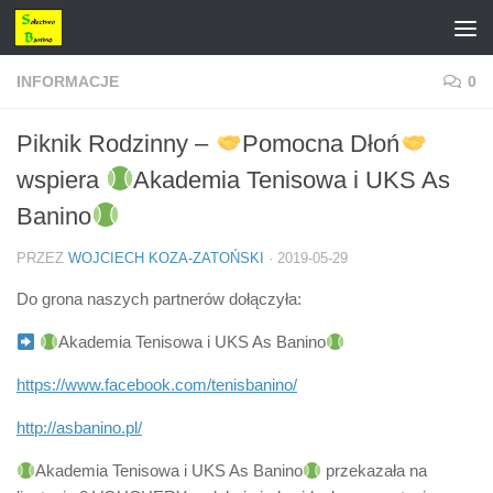
Przejdź do treści
INFORMACJE
0
Piknik Rodzinny –
Pomocna Dłoń
wspiera
Akademia Tenisowa i UKS As
Banino
PRZEZ
WOJCIECH KOZA-ZATOŃSKI
·
2019-05-29
Do grona naszych partnerów dołączyła:
Akademia Tenisowa i UKS As Banino
https://www.facebook.com/tenisbanino/
http://asbanino.pl/
Akademia Tenisowa i UKS As Banino
przekazała na