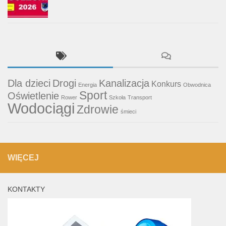
Dla dzieci
Drogi
Kanalizacja
Konkurs
Energia
Obwodnica
Sport
Oświetlenie
Rower
Szkoła
Transport
Wodociągi
Zdrowie
śmieci
WIĘCEJ
KONTAKTY