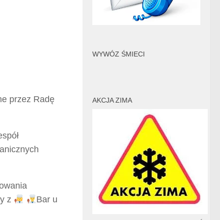
WYWÓZ ŚMIECI
ane przez Radę
AKCJA ZIMA
espół
anicznych
towania
zy z
Bar u