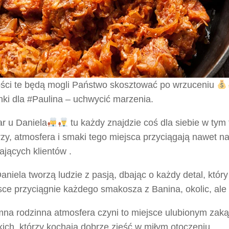
ści te będą mogli Państwo skosztować po wrzuceniu
nki dla #Paulina – uchwycić marzenia.
r u Daniela
tu każdy znajdzie coś dla siebie w tym
zy, atmosfera i smaki tego miejsca przyciągają nawet na
jących klientów .
aniela tworzą ludzie z pasją, dbając o każdy detal, któr
sce przyciągnie każdego smakosza z Banina, okolic, ale i
mna rodzinna atmosfera czyni to miejsce ulubionym zak
ich, którzy kochają dobrze zjeść w miłym otoczeniu.