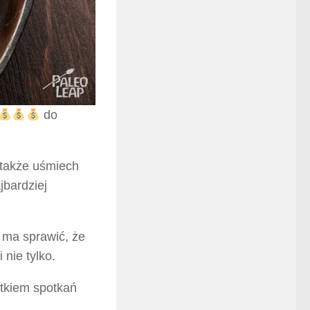
do
 także uśmiech
jbardziej
y ma sprawić, że
 nie tylko.
ątkiem spotkań