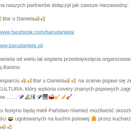
na naszych partnerów dołączył jak zawsze niezawodny:
Bar u Daniela
//www.facebook.com/barudaniela/
www.barudaniela.pl/
Daniela od wielu lat wspiera przedsięwzięcia organizow
ą Banino.
 wsparciu
Bar u Daniela
na scenie pojawi się z
LTURA, który wykona covery znanych popowych zagr
łów…….
s festynu będą mieli Państwo również możliwość skosz
ści
ugotowanych na kuchni polowej
przez kuchar
a