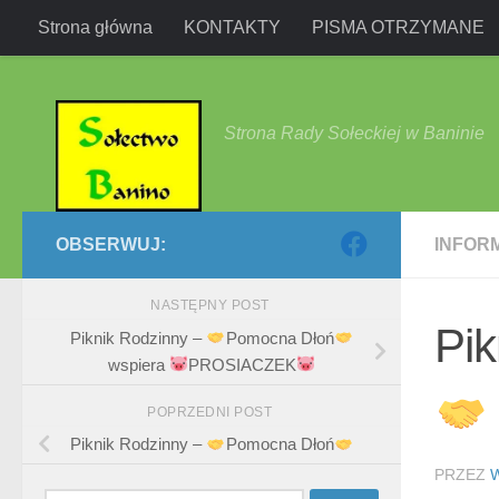
Strona główna
KONTAKTY
PISMA OTRZYMANE
Przejdź do treści
Strona Rady Sołeckiej w Baninie
OBSERWUJ:
INFOR
NASTĘPNY POST
Pik
Piknik Rodzinny –
Pomocna Dłoń
wspiera
PROSIACZEK
POPRZEDNI POST
Piknik Rodzinny –
Pomocna Dłoń
PRZEZ