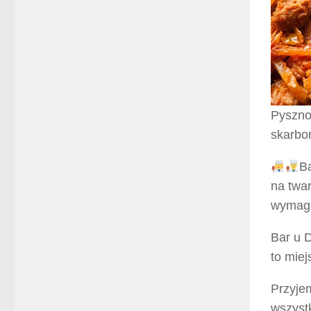
Pyszno
skarbo
Ba
na twar
wymaga
Bar u D
to miej
Przyje
wszystk