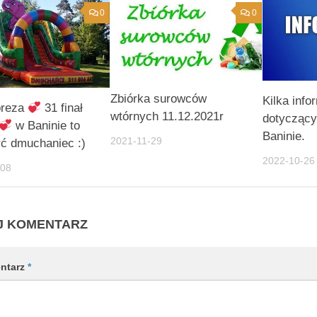
0
0
Zbiórka surowców
Kilka info
preza
31 finał
wtórnych 11.12.2021r
dotyczący
w Baninie to
Baninie.
2021-11-29
ć dmuchaniec :)
2022-10-26
-08
J KOMENTARZ
ntarz
*