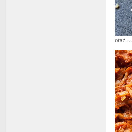
oraz….