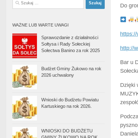
Szukaj:
Do gro
WAŻNE LUB WARTE UWAGI
https:
Sprawozdanie z działalności
Sołtysa i Rady Sołeckiej
http://
Sołectwa Banino za rok 2025
Bar u 
Budżet Gminy Żukowo na rok
Sołeck
2026 uchwalony
Dzięki
MUZYKU
Wnioski do Budżetu Powiatu
zespo
Kartuskiego na rok 2026.
Podcza
pyszno
WNIOSKI DO BUDŻETU
Daniel
GMINY ŻUKOWO NA ROK