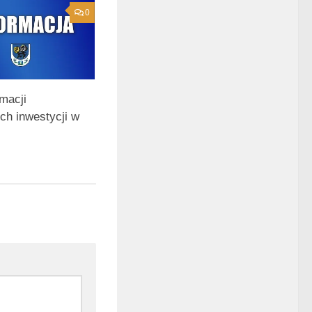
0
rmacji
ch inwestycji w