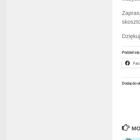
Zapras
skoszt
Dzięku
Podziel się
Fac
Dodaj do u
MO