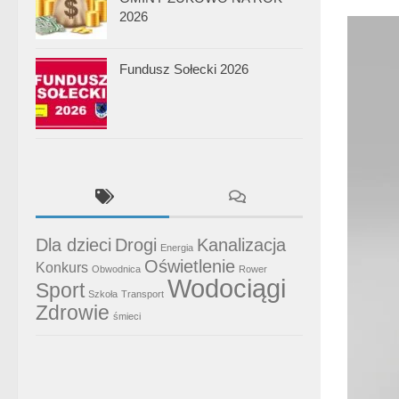
2026
Fundusz Sołecki 2026
Dla dzieci
Drogi
Kanalizacja
Energia
Oświetlenie
Konkurs
Obwodnica
Rower
Wodociągi
Sport
Szkoła
Transport
Zdrowie
śmieci