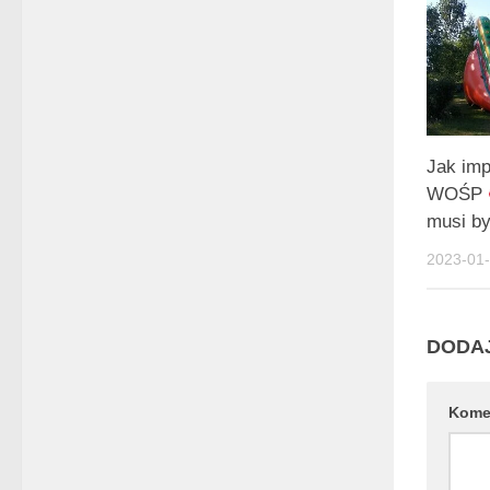
Jak im
WOŚP
musi by
2023-01
DODA
Kome