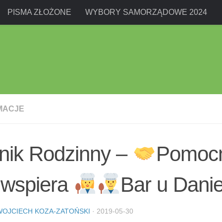
PISMA ZŁOŻONE
WYBORY SAMORZĄDOWE 2024
MACJE
nik Rodzinny –
Pomocn
wspiera
Bar u Danie
WOJCIECH KOZA-ZATOŃSKI
·
2019-05-30