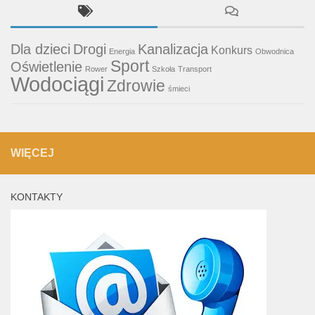
Dla dzieci
Drogi
Kanalizacja
Konkurs
Energia
Obwodnica
Sport
Oświetlenie
Rower
Szkoła
Transport
Wodociągi
Zdrowie
śmieci
WIĘCEJ
KONTAKTY