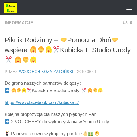
Przejdź do treści
INFORMACJE
0
Piknik Rodzinny –
Pomocna Dłoń
wspiera
Kubicka E Studio Urody
PRZEZ
WOJCIECH KOZA-ZATOŃSKI
·
2019-06-01
Do grona naszych partnerów dołączył:
Kubicka E Studio Urody
https://www.facebook.com/kubickaE/
Kolejna propozycja dla naszych pięknych Pań:
2 VOUCHERY do wykorzystania w Studio Urody
Panowie znowu szykujemy portfele