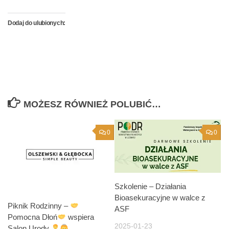
Dodaj do ulubionych:
MOŻESZ RÓWNIEŻ POLUBIĆ…
0
0
Szkolenie – Działania
Bioasekuracyjne w walce z
Piknik Rodzinny –
ASF
Pomocna Dłoń
wspiera
2025-01-23
Salon Urody