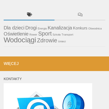
Dla dzieci
Drogi
Kanalizacja
Konkurs
Energia
Obwodnica
Sport
Oświetlenie
Rower
Szkoła
Transport
Wodociągi
Zdrowie
śmieci
WIĘCEJ
KONTAKTY