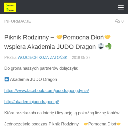
Przejdź do treści
INFORMACJE
0
Piknik Rodzinny –
Pomocna Dłoń
wspiera Akademia JUDO Dragon
PRZEZ
WOJCIECH KOZA-ZATOŃSKI
·
2019-05-27
Do grona naszych partnerów dołączyła:
Akademia JUDO Dragon
https://www.facebook.com/judodragongdynia/
http://akademiajudodragon.pl/
Która przekazała na loterię i licytację tą pokaźną liczbę fantów.
Jednocześnie podczas Piknik Rodzinny –
Pomocna Dłoń