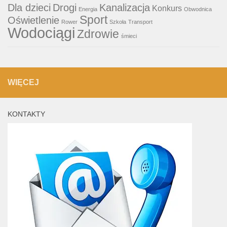
Dla dzieci
Drogi
Kanalizacja
Konkurs
Energia
Obwodnica
Sport
Oświetlenie
Rower
Szkoła
Transport
Wodociągi
Zdrowie
śmieci
WIĘCEJ
KONTAKTY