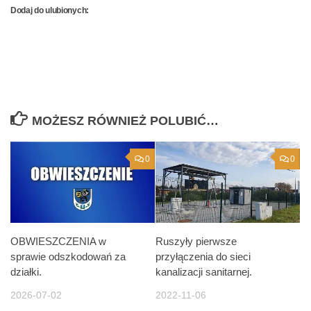
Dodaj do ulubionych:
MOŻESZ RÓWNIEŻ POLUBIĆ…
0
0
OBWIESZCZENIA w
Ruszyły pierwsze
sprawie odszkodowań za
przyłączenia do sieci
działki.
kanalizacji sanitarnej.
2026-07-02
2022-11-06