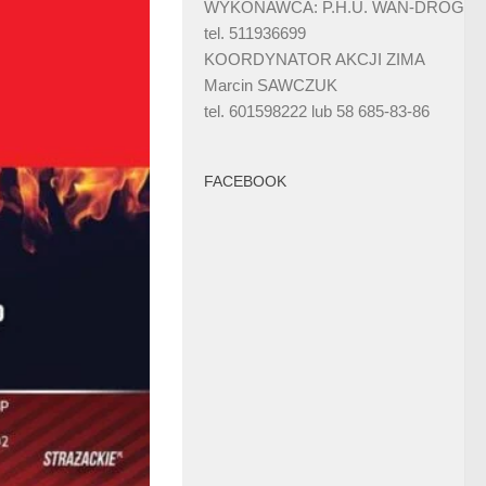
WYKONAWCA: P.H.U. WAN-DRÓG
tel. 511936699
KOORDYNATOR AKCJI ZIMA
Marcin SAWCZUK
tel. 601598222 lub 58 685-83-86
FACEBOOK