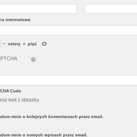
na internetowa
−
cztery
=
pięć
CHA Code
isz kod z obrazka
dom mnie o kolejnych komentarzach przez email.
dom mnie o nowych wpisach przez email.