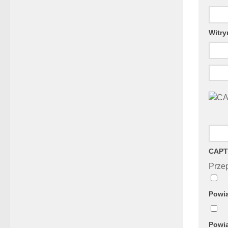
Witry
CAPT
Przep
Powia
Powia