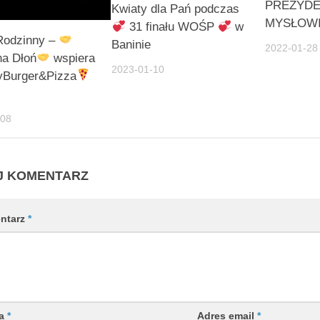
PREZYDE
Kwiaty dla Pań podczas
MYSŁOW
31 finału WOŚP
w
Rodzinny –
Baninie
2022-01-28
a Dłoń
wspiera
2023-01-10
Burger&Pizza
-08
J KOMENTARZ
ntarz
*
wa
*
Adres email
*