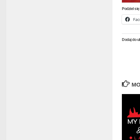
Podziel się
Fac
Dodaj do u
MO