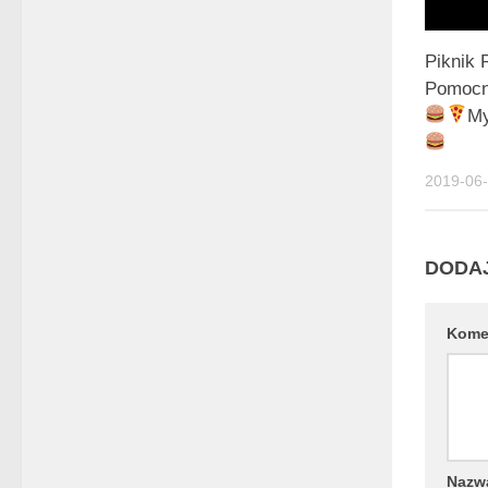
Piknik 
Pomocn
My
2019-06
DODA
Kome
Naz