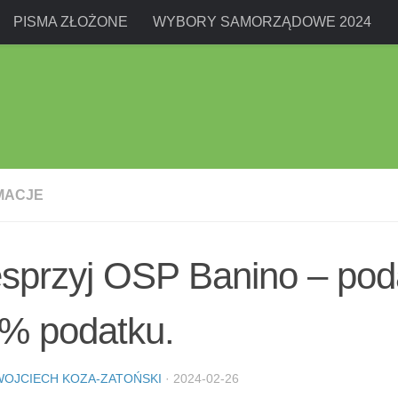
PISMA ZŁOŻONE
WYBORY SAMORZĄDOWE 2024
MACJE
sprzyj OSP Banino – pod
5% podatku.
WOJCIECH KOZA-ZATOŃSKI
·
2024-02-26