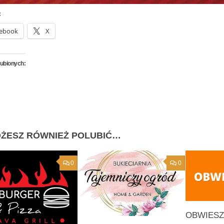
:
ebook
X
lubionych:
ŻESZ RÓWNIEŻ POLUBIĆ…
0
0
OBWIESZ