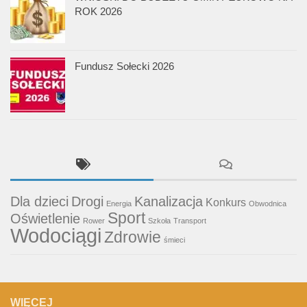
ROK 2026
Fundusz Sołecki 2026
Dla dzieci
Drogi
Kanalizacja
Konkurs
Energia
Obwodnica
Sport
Oświetlenie
Rower
Szkoła
Transport
Wodociągi
Zdrowie
śmieci
WIĘCEJ