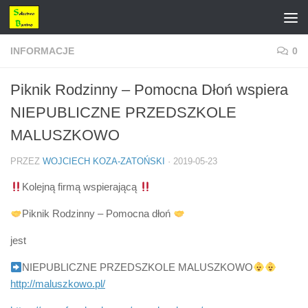
Przejdź do treści
INFORMACJE
0
Piknik Rodzinny – Pomocna Dłoń wspiera
NIEPUBLICZNE PRZEDSZKOLE
MALUSZKOWO
PRZEZ
WOJCIECH KOZA-ZATOŃSKI
·
2019-05-23
Kolejną firmą wspierającą
Piknik Rodzinny – Pomocna dłoń
jest
NIEPUBLICZNE PRZEDSZKOLE MALUSZKOWO
http://maluszkowo.pl/