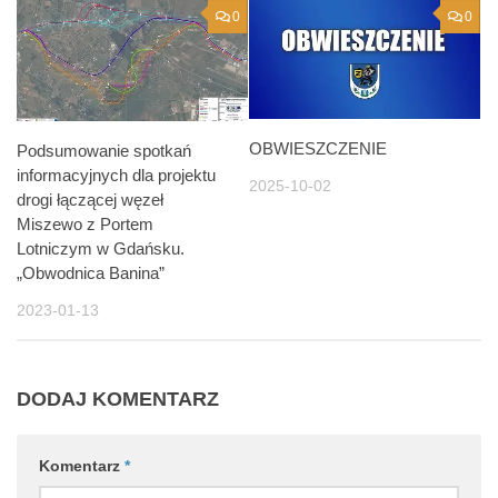
0
0
OBWIESZCZENIE
Podsumowanie spotkań
informacyjnych dla projektu
2025-10-02
drogi łączącej węzeł
Miszewo z Portem
Lotniczym w Gdańsku.
„Obwodnica Banina”
2023-01-13
DODAJ KOMENTARZ
Komentarz
*