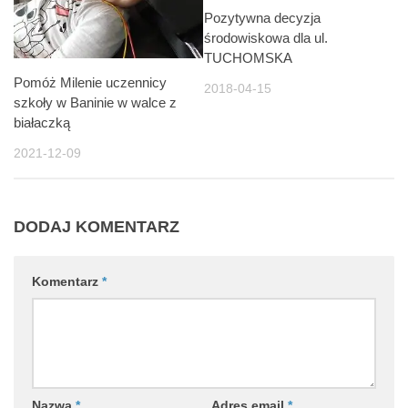
Pozytywna decyzja
środowiskowa dla ul.
TUCHOMSKA
Pomóż Milenie uczennicy
2018-04-15
szkoły w Baninie w walce z
białaczką
2021-12-09
DODAJ KOMENTARZ
Komentarz
*
Nazwa
*
Adres email
*