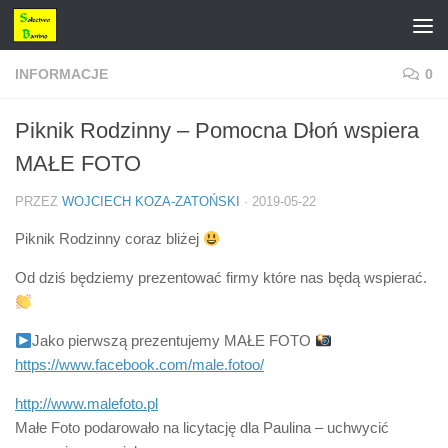
Przejdź do treści
INFORMACJE
0
Piknik Rodzinny – Pomocna Dłoń wspiera
MAŁE FOTO
PRZEZ
WOJCIECH KOZA-ZATOŃSKI
·
2019-05-22
Piknik Rodzinny coraz bliżej
Od dziś będziemy prezentować firmy które nas będą wspierać.
Jako pierwszą prezentujemy MAŁE FOTO
https://www.facebook.com/male.fotoo/
http://www.malefoto.pl
Małe Foto podarowało na licytację dla Paulina – uchwycić