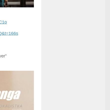
eC1o
Q&t=166s
ver”