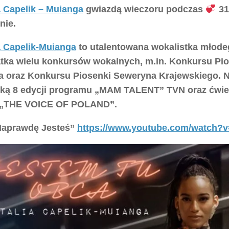
a Capelik – Muianga
gwiazdą wieczoru podczas
31
nie.
a Capelik-Muianga
to utalentowana wokalistka młode
tka wielu konkursów wokalnych, m.in. Konkursu Pio
 oraz Konkursu Piosenki Seweryna Krajewskiego. Na
stką 8 edycji programu „MAM TALENT” TVN oraz ćwier
i „THE VOICE OF POLAND”.
Naprawdę Jesteś”
https://www.youtube.com/watch?