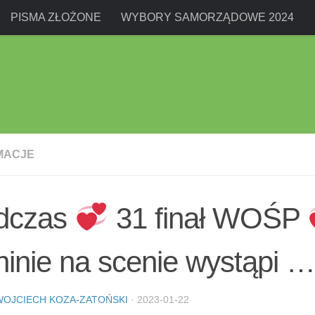
PISMA ZŁOŻONE
WYBORY SAMORZĄDOWE 2024
MACJE
dczas
31 finał WOŚP
inie na scenie wystąpi …
WOJCIECH KOZA-ZATOŃSKI
·
2023-01-22