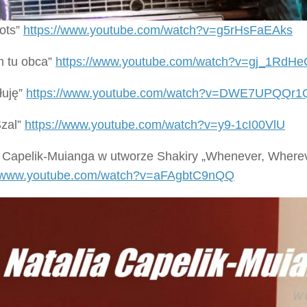
ots”
https://www.youtube.com/watch?v=g5rHsFaEAks
m tu obca”
https://www.youtube.com/watch?v=gj_1RdH
łuję”
https://www.youtube.com/watch?v=DWE7UPQQr1
Szal”
https://www.youtube.com/watch?v=y9-1cI00VlU
a Capelik-Muianga w utworze Shakiry „Whenever, Where
//www.youtube.com/watch?v=aFAgbtC9nQQ