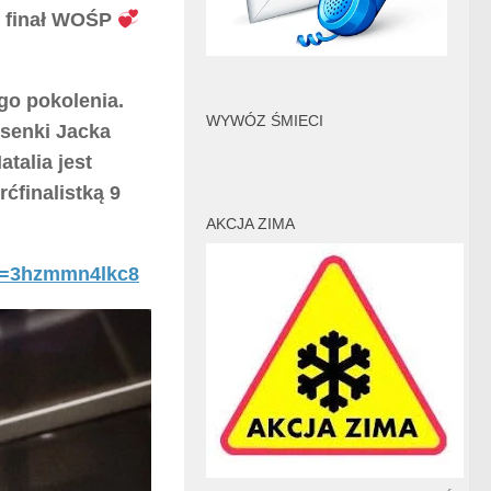
 finał WOŚP
go pokolenia.
WYWÓZ ŚMIECI
senki Jacka
talia jest
ćfinalistką 9
AKCJA ZIMA
v=3hzmmn4lkc8