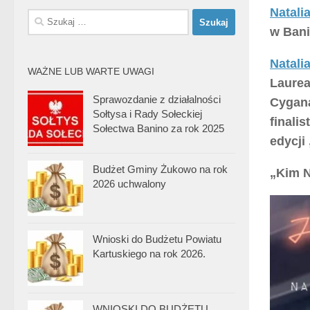
Natali
Szukaj:
w Bani
Natali
WAŻNE LUB WARTE UWAGI
Laurea
Sprawozdanie z działalności
Cygana
Sołtysa i Rady Sołeckiej
finali
Sołectwa Banino za rok 2025
edycj
Budżet Gminy Żukowo na rok
„Kim 
2026 uchwalony
Wnioski do Budżetu Powiatu
Kartuskiego na rok 2026.
WNIOSKI DO BUDŻETU