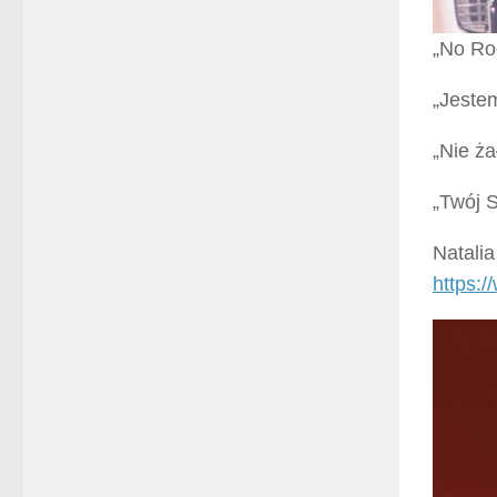
„No Ro
„Jeste
„Nie ża
„Twój 
Natali
https: