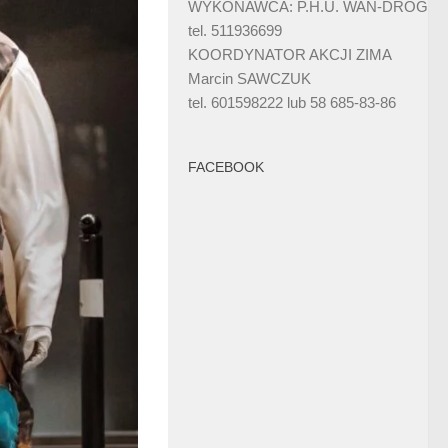
WYKONAWCA: P.H.U. WAN-DRÓG
tel. 511936699
KOORDYNATOR AKCJI ZIMA
Marcin SAWCZUK
tel. 601598222 lub 58 685-83-86
FACEBOOK