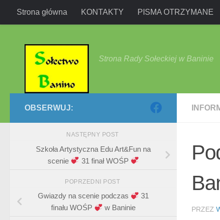
Strona główna
KONTAKTY
PISMA OTRZYMANE
Przejdź do treści
Strona Rady Sołeckiej w Baninie
OBSERWUJ:
INFOR
NASTĘPNY POST
Po
Szkoła Artystyczna Edu Art&Fun na
scenie
31 finał WOŚP
Ban
POPRZEDNI POST
Gwiazdy na scenie podczas
31
finału WOŚP
w Baninie
PRZEZ