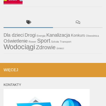
Dla dzieci
Drogi
Kanalizacja
Konkurs
Energia
Obwodnica
Sport
Oświetlenie
Rower
Szkoła
Transport
Wodociągi
Zdrowie
śmieci
WIĘCEJ
KONTAKTY