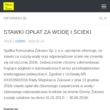
Przejdź do treści
INFORMACJE
0
STAWKI OPŁAT ZA WODĘ I ŚCIEKI
PRZEZ
ADMIN
·
2018-01-24
Spółka Komunalna Żukowo Sp. z o.o. uprzejmie informuje, że
stawki za zużytą wodę oraz odprowadzone ścieki nie zmieniły
się od stycznia 2018r. Jednocześnie chcemy zdementować
krążące pogłoski o wprowadzonych przez przedsiębiorstwo
wodociągowe podwyżkach. Zgodnie z Uchwałą NR
XXXI/350/2016 Rady Miejskiej w Żukowie z dnia 13 grudnia
2016r stawki opłat dla zbiorowego zaopatrzenia w wodę i
zbiorowego odprowadzania ścieków na terenie Gminy Żukowo
zostały ustalone na okres 01.01.2017r. – 30.06.2018r.
Podziel się: