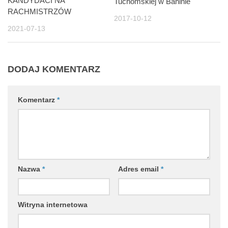
KANDYDACI NA
Tuchomskiej w Baninie
RACHMISTRZÓW
2017-10-12
2021-07-13
DODAJ KOMENTARZ
Komentarz
*
Nazwa
*
Adres email
*
Witryna internetowa