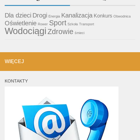
Dla dzieci
Drogi
Kanalizacja
Konkurs
Energia
Obwodnica
Sport
Oświetlenie
Rower
Szkoła
Transport
Wodociągi
Zdrowie
śmieci
WIĘCEJ
KONTAKTY