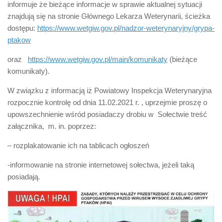
informuje że bieżące informacje w sprawie aktualnej sytuacji
znajdują się na stronie Głównego Lekarza Weterynarii, ścieżka
dostępu:
https://www.wetgiw.gov.pl/nadzor-weterynaryjny/grypa-
ptakow
oraz
https://www.wetgiw.gov.pl/main/komunikaty
(bieżące
komunikaty).
W związku z informacją iż Powiatowy Inspekcja Weterynaryjna
rozpocznie kontrolę od dnia 11.02.2021 r. , uprzejmie proszę o
upowszechnienie wśród posiadaczy drobiu w Sołectwie treść
załącznika, m. in. poprzez:
– rozplakatowanie ich na tablicach ogłoszeń
-informowanie na stronie internetowej sołectwa, jeżeli taką
posiadają.