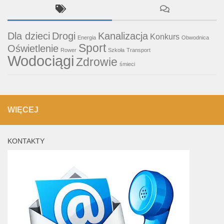
Dla dzieci
Drogi
Kanalizacja
Konkurs
Energia
Obwodnica
Sport
Oświetlenie
Rower
Szkoła
Transport
Wodociągi
Zdrowie
śmieci
WIĘCEJ
KONTAKTY