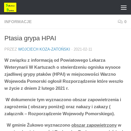
Przejdź do treści
INFORMACJE
0
Ptasia grypa HPAI
PRZEZ
WOJCIECH KOZA-ZATOŃSKI
·
2021-02-11
W związku z informacją od Powiatowego Lekarza
Weterynarii W Kartuzach o stwierdzeniu ogniska wysoce
zjadliwej grypy ptaków (HPAI) w miejscowości Warzno
Wojewoda Pomorski ogłosił Rozporządzenie które weszło
w życie z dniem 2 lutego 2021 r.
W dokumencie tym wyznaczono obszar zapowietrzenia i
zagrożenia ( obszary poniżej) oraz nakazy i zakazy (
załącznik – Rozporządzenie Wojewody Pomorskiego).
W gminie Żukowo wyznaczono
obszar zapowietrzony
w