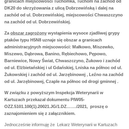
granicach miejscowości Tuchomka, Tuchom na zachód od
DK20 do skrzyżowania z ulicą Dobrzewińską i dalej na
zachód od ul. Dobrzewińskiej, miejscowości Chwaszczyno
na zachód od ul. Dobrzewińskiej.
Za
obszar zagrożony
wystąpienia wysoce zjadliwej grypy
ptaków typu H5N8 uznaje się obszar a granicach
administracyjnych miejscowości: Małkowo, Miszewko,
Miszewo, Dąbrowa, Banino, Rębiechowo, Pępowo,
Barniewice, Nowy Świat, Chwaszczyno, Żukowo i zachód
od ul. Elżbietańskiej i ul Gdańskiej, Lniska na północ od ul.
Żukowskiej i zachód od ul. Jarzębinowej , Leźno na zachód
od ul. Jarzębinowej, Czaple na północ od drogi gminnej .
W związku z powyższym Inspekcja Weterynarii w
Kartuzach przekazał dokumentu PIW05-
OZZ.5101.100(1).20021.JG/1.DZ……./2021, proszę o
zaznajomieniem się z załącznikiem.
Jednocześnie informuję że Lekarz Weterynarii w Kartuzach