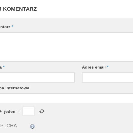
J KOMENTARZ
ntarz
*
wa
*
Adres email
*
na internetowa
+
jeden
=