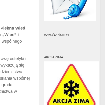
„Piękna Wieś
ch
„Wieś” i
WYWÓZ ŚMIECI
 i wspólnego
AKCJA ZIMA
awę estetyki i
 wykazują się
 dziedzictwa
yskania wspólnej
zagroda,
tnictwa w