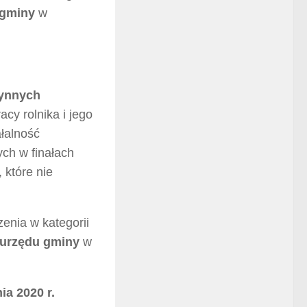
 gminy
w
ynnych
cy rolnika i jego
łalność
ych w finałach
 które nie
enia w kategorii
urzędu gminy
w
ia 2020 r.