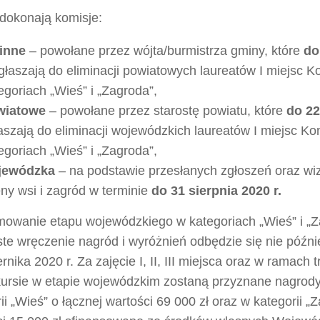
dokonają komisje:
inne
– powołane przez wójta/burmistrza gminy, które
do
łaszają do eliminacji powiatowych laureatów I miejsc 
egoriach „Wieś” i „Zagroda”,
wiatowe
– powołane przez starostę powiatu, które
do 22
aszają do eliminacji wojewódzkich laureatów I miejsc K
egoriach „Wieś” i „Zagroda”,
jewódzka
– na podstawie przesłanych zgłoszeń oraz wiz
ny wsi i zagród w terminie
do 31 sierpnia 2020 r.
owanie etapu wojewódzkiego w kategoriach „Wieś” i „Z
te wręczenie nagród i wyróżnień odbędzie się nie późnie
rnika 2020 r. Za zajęcie I, II, III miejsca oraz w ramach
ursie w etapie wojewódzkim zostaną przyznane nagrody
ii „Wieś” o łącznej wartości 69 000 zł oraz w kategorii „