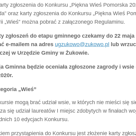
karty zgłoszenia do Konkursu „Piękna Wieś Pomorska 202
da” oraz karty zgłoszenia do Konkursu „Piękna Wieś Po
rii „Wieś” można pobrać z załączonego Regulaminu.
ty zgłoszeń do etapu gminnego czekamy do 22 maja 
ać e-mailem na adres
ugzukowo@zukowo.pl
lub wrzuc
zej w Urzędzie Gminy w Żukowie.
a Gminna będzie oceniała zgłoszone zagrody i wsie
2020r.
egoria „Wieś”
rsie mogą brać udział wsie, w których nie mieści się si
a się udział laureatów I miejsc zdobytych w finałach w
dnich 10 edycjach Konkursu.
em przystąpienia do Konkursu jest złożenie karty zgłosz