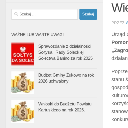
Wi
Szukaj:
PRZEZ
Urząd 
WAŻNE LUB WARTE UWAGI
Pomor
Sprawozdanie z działalności
„Zagro
Sołtysa i Rady Sołeckiej
działan
Sołectwa Banino za rok 2025
Poprze
Budżet Gminy Żukowo na rok
stanu 
2026 uchwalony
gospoda
kulturo
korzyśc
Wnioski do Budżetu Powiatu
Kartuskiego na rok 2026.
stanow
konkur