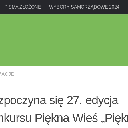
PISMA ZŁOŻONE
WYBORY SAMORZĄDOWE 2024
MACJE
poczyna się 27. edycja
nkursu Piękna Wieś „Pię