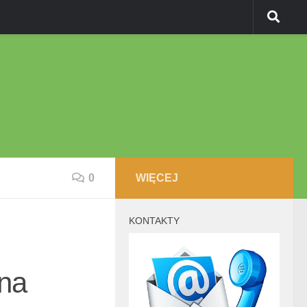
0
WIĘCEJ
KONTAKTY
kna