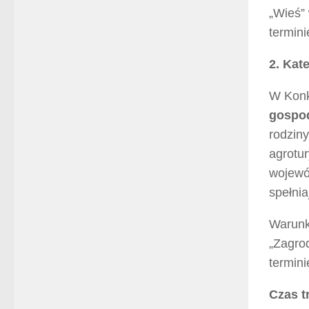
„Wieś”
termin
2. Kat
W Konku
gospod
rodzin
agrotur
wojewó
spełnia
Warunki
„Zagro
termin
Czas t