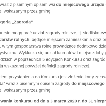
 wraz z pisemnym opisem wsi
do
miejscowego urzędu
ie, wskazanym przez gminę.
egoria „Zagroda”
rsie mogą brać udział zagrody rolnicze, tj. siedliska
cz
arstw rolnych
, będące miejscem zamieszkania oraz pra
y, w tym gospodarstwa rolne prowadzące dodatkowo dzia
ystyczną. Wyklucza się udział laureatów I miejsc zdobyt
dzkich w poprzednich 5 edycjach Konkursu oraz zagród,
ją wskazanej powyżej definicji zagrody rolniczej.
em przystąpienia do Konkursu jest złożenie karty zgłosz
da” wraz z pisemnym opisem zagrody
do
miejscowego 
ie, wskazanym przez gminę.
rwania konkursu od dnia 3 marca 2020 r. do 31 sierpn