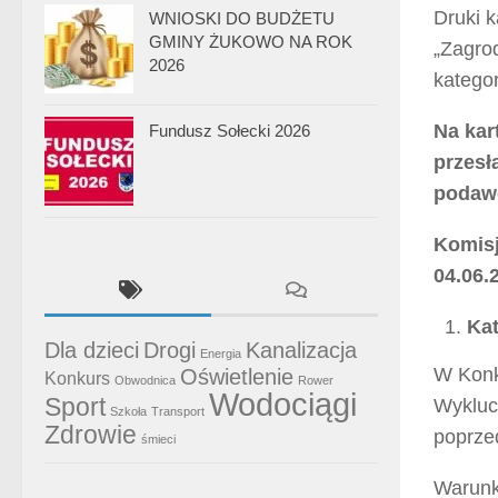
Druki 
WNIOSKI DO BUDŻETU
GMINY ŻUKOWO NA ROK
„Zagro
2026
katego
Na kar
Fundusz Sołecki 2026
przesł
podawc
Komisj
04.06.
Kat
Dla dzieci
Drogi
Kanalizacja
Energia
W Konku
Oświetlenie
Konkurs
Obwodnica
Rower
Wodociągi
Sport
Wyklucz
Szkoła
Transport
Zdrowie
poprze
śmieci
Warunki