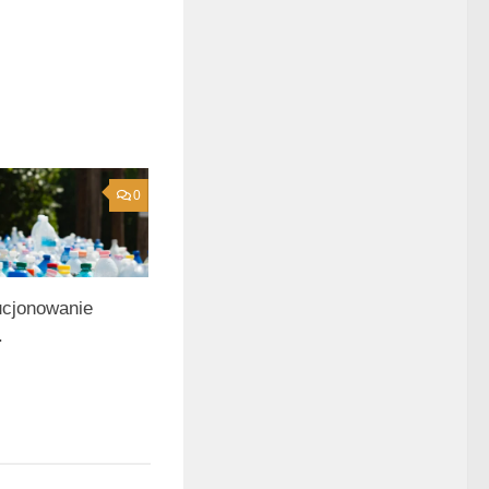
0
ucjonowanie
.