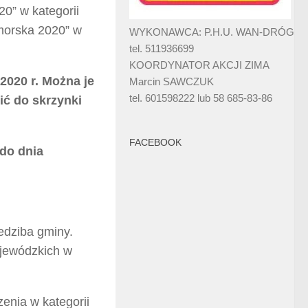
0” w kategorii
morska 2020” w
WYKONAWCA: P.H.U. WAN-DRÓG
tel. 511936699
KOORDYNATOR AKCJI ZIMA
2020 r. Można je
Marcin SAWCZUK
tel. 601598222 lub 58 685-83-86
ić do skrzynki
FACEBOOK
 do dnia
edziba gminy.
ojewódzkich w
enia w kategorii