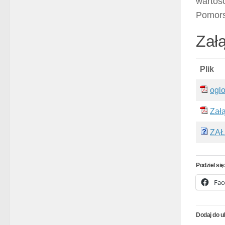
wartoś
Pomors
Załą
Plik
ogl
Zał
ZAŁ
Podziel się
Fac
Dodaj do u