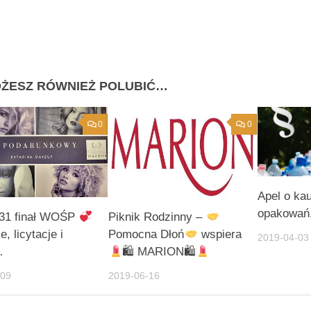
ŻESZ RÓWNIEŻ POLUBIĆ…
0
0
Apel o ka
opakowań
31 finał WOŚP
Piknik Rodzinny –
e, licytacje i
Pomocna Dłoń
wspiera
2019-04-03
…
🛍 MARION🛍
-09
2019-06-16