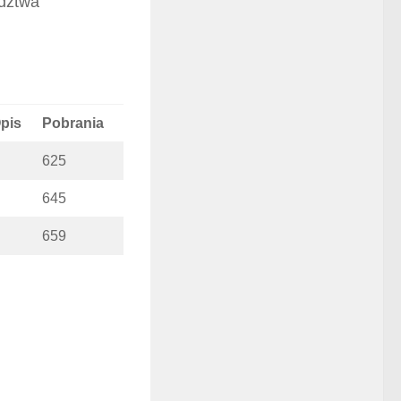
ództwa
pis
Pobrania
625
645
659