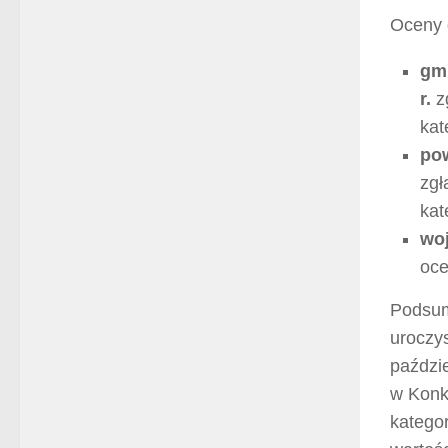
Oceny 
gm
r.
zg
kat
po
zgł
kat
wo
oce
Podsum
uroczys
paździe
w Konk
kategor