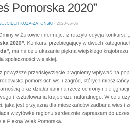
eś Pomorska 2020”
WOJCIECH KOZA-ZATOŃSKI
·
2020-05-06
Gminy w Żukowie informuje, iż ruszyła edycja konkursu
ska 2020”.
Konkurs, przebiegający w dwóch kategoria
da”,
ma na celu ukazanie piękna wiejskiego krajobrazu
ia społeczności wiejskiej.
z powyższe przedsięwzięcie pragniemy wpływać na popr
środowiska pomorskich wsi i zagród, których mieszkańcy
rnością oraz działaniami na rzecz ochrony i pielęgnacji
wego i kształtowania krajobrazu naturalnego. W celu uz
i, jaką jest przyjazna dla mieszkańców zadbana wieś i 
iąca wizytówkę regionu serdecznie zapraszam do uczes
sie Piękna Wieś Pomorska.