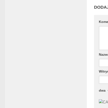
DODA
Kome
Naz
Witry
dwa