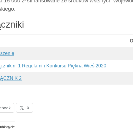
ci 15 000 zł sfinansowane ze środków własnych Wojew
kiego.
czniki
O
oszenie
ącznik nr 1 Regulamin Konkursu Piękna Wieś 2020
ĄCZNIK 2
:
ebook
X
lubionych: