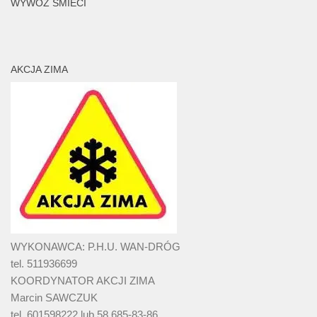
WYWÓZ ŚMIECI
AKCJA ZIMA
WYKONAWCA: P.H.U. WAN-DRÓG
tel. 511936699
KOORDYNATOR AKCJI ZIMA
Marcin SAWCZUK
tel. 601598222 lub 58 685-83-86