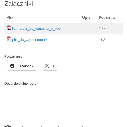
Załączniki
Plik
Opis
Pobrania
486
formularz_do_wniosku_o_po6
478
plik_do_wypelnienia9
Podziel się:
Facebook
X
Dodaj do ulubionych: