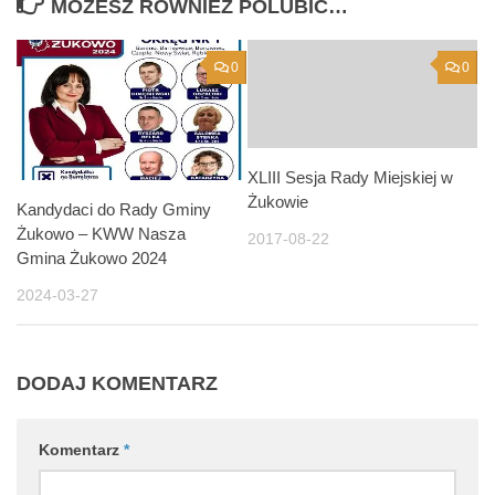
MOŻESZ RÓWNIEŻ POLUBIĆ…
0
0
XLIII Sesja Rady Miejskiej w
Żukowie
Kandydaci do Rady Gminy
Żukowo – KWW Nasza
2017-08-22
Gmina Żukowo 2024
2024-03-27
DODAJ KOMENTARZ
Komentarz
*