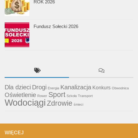
ROK 2026
Fundusz Sołecki 2026
Dla dzieci
Drogi
Kanalizacja
Konkurs
Energia
Obwodnica
Sport
Oświetlenie
Rower
Szkoła
Transport
Wodociągi
Zdrowie
śmieci
WIĘCEJ