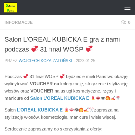
Przejdź do treści
INFORMACJE
0
Salon L’OREAL KUBICKA E gra z nami
podczas
31 finał WOŚP
PRZEZ
WOJCIECH KOZA-ZATOŃSKI
·
2023-01-25
Podczas
31 finał WOŚP
będziecie mieli Państwo okazję
wylicytować
VOUCHER na
koloryzację, strzyżenie i stylizację
włosów oraz
VOUCHER
na usługi kosmetyczne, rzęsy i
manicure od
Salon L’OREAL KUBICKA E
👁
Salon
L’OREAL KUBICKA E
👁
zaprasza na
stylizację włosów, kosmetologię, manicure i wiele więcej.
Serdecznie zapraszamy do skorzystania z oferty: