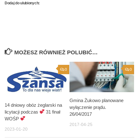
Dodaj do ulubionych:
MOŻESZ RÓWNIEŻ POLUBIĆ…
0
0
Gmina Żukowo planowane
14 dniowy obóz żeglarski na
wyłączenie prądu.
licytacji podczas
31 finał
26/04/2017
WOŚP
2017-04-25
2023-01-20