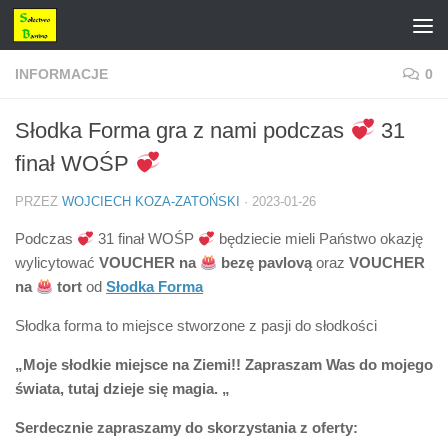
Przejdź do treści
INFORMACJE
0
Słodka Forma gra z nami podczas
31
finał WOŚP
PRZEZ
WOJCIECH KOZA-ZATOŃSKI
·
2023-01-26
Podczas
31 finał WOŚP
będziecie mieli Państwo okazję
wylicytować
VOUCHER
na
bezę pavlovą
oraz
VOUCHER
na
tort
od
Słodka Forma
Słodka forma to miejsce stworzone z pasji do słodkości
„Moje słodkie miejsce na Ziemi!! Zapraszam Was do mojego
świata, tutaj dzieje się magia. „
Serdecznie zapraszamy do skorzystania z oferty: