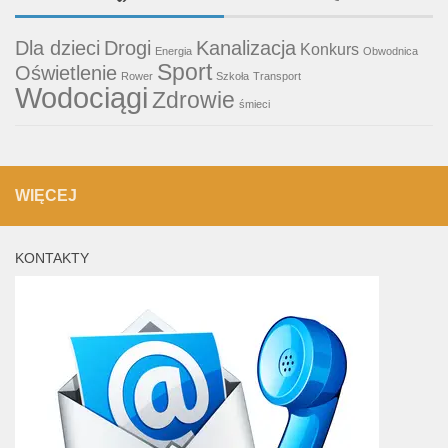
Dla dzieci
Drogi
Kanalizacja
Konkurs
Energia
Obwodnica
Sport
Oświetlenie
Rower
Szkoła
Transport
Wodociągi
Zdrowie
śmieci
WIĘCEJ
KONTAKTY