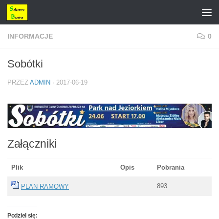
Przejdź do treści
INFORMACJE
0
Sobótki
PRZEZ
ADMIN
·
2017-06-19
Załączniki
Plik
Opis
Pobrania
893
PLAN RAMOWY
Podziel się: