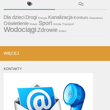
Dla dzieci
Drogi
Kanalizacja
Konkurs
Energia
Obwodnica
Sport
Oświetlenie
Rower
Szkoła
Transport
Wodociągi
Zdrowie
śmieci
WIĘCEJ
KONTAKTY