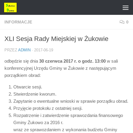
Przejdź do treści
INFORMACJE
0
XLI Sesja Rady Miejskiej w Żukowie
PRZEZ
ADMIN
·
2017-06-19
odbędzie się dnia
30 czerwca
2017 r. o godz. 13:00
w sali
konferencyjnej Urzędu Gminy w Żukowie z następującym
porządkiem obrad:
Otwarcie sesji.
Stwierdzenie kworum.
Zapytanie o ewentualne wnioski w sprawie porządku obrad.
Przyjęcie protokołu z ostatniej sesji.
Rozpatrzenie i zatwierdzenie sprawozdania finansowego
Gminy Żukowo za 2016 r.
wraz ze sprawozdaniem z wykonania budżetu Gminy