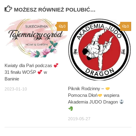
MOŻESZ RÓWNIEŻ POLUBIĆ…
0
0
Kwiaty dla Pań podczas
31 finału WOŚP
w
Baninie
Piknik Rodzinny –
2023-01-10
Pomocna Dłoń
wspiera
Akademia JUDO Dragon
2019-05-27