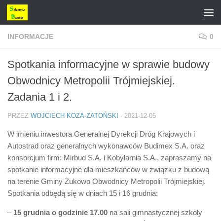
Przejdź do treści
INFORMACJE
0
Spotkania informacyjne w sprawie budowy
Obwodnicy Metropolii Trójmiejskiej.
Zadania 1 i 2.
PRZEZ
WOJCIECH KOZA-ZATOŃSKI
·
2021-12-05
W imieniu inwestora Generalnej Dyrekcji Dróg Krajowych i
Autostrad oraz generalnych wykonawców Budimex S.A. oraz
konsorcjum firm: Mirbud S.A. i Kobylarnia S.A., zapraszamy na
spotkanie informacyjne dla mieszkańców w związku z budową
na terenie Gminy Żukowo Obwodnicy Metropolii Trójmiejskiej.
Spotkania odbędą się w dniach 15 i 16 grudnia:
–
15 grudnia o godzinie 17.00
na sali gimnastycznej szkoły