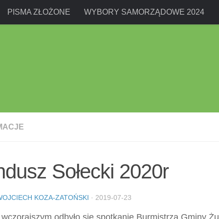
PISMA ZŁOŻONE
WYBORY SAMORZĄDOWE 2024
MACJE
dusz Sołecki 2020r
WOJCIECH KOZA-ZATOŃSKI
·
2019-07-23
 wczorajszym odbyło się spotkanie Burmistrza Gminy 