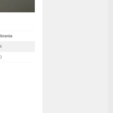
brania
4
0