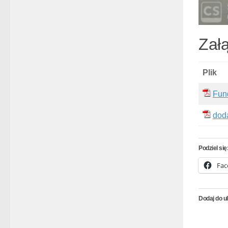
Załą
Plik
Fun
dod
Podziel się
Fac
Dodaj do u