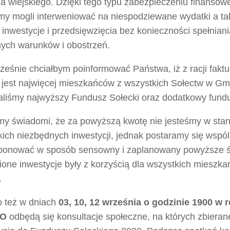
ia wiejskiego. Dzięki tego typu zabezpieczeniu finanso
my mogli interweniować na niespodziewane wydatki a ta
 inwestycje i przedsięwzięcia bez konieczności spełniani
nych warunków i obostrzeń.
eśnie chciałbym poinformować Państwa, iż z racji faktu
 jest najwięcej mieszkańców z wszystkich Sołectw w G
aliśmy najwyższy Fundusz Sołecki oraz dodatkowy fund
my świadomi, że za powyższą kwotę nie jesteśmy w stan
kich niezbędnych inwestycji, jednak postaramy się wspó
ponować w sposób sensowny i zaplanowany powyższe śr
ione inwestycje były z korzyścią dla wszystkich mieszk
.
o też w dniach
03, 10, 12 września o godzinie 1900
w r
NO
odbędą się konsultacje społeczne, na których zbiera