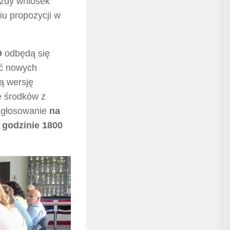
ażdy wniosek
u propozycji w
O
odbędą się
ć nowych
ą wersję
e środków z
d głosowanie
na
 godzinie 1800