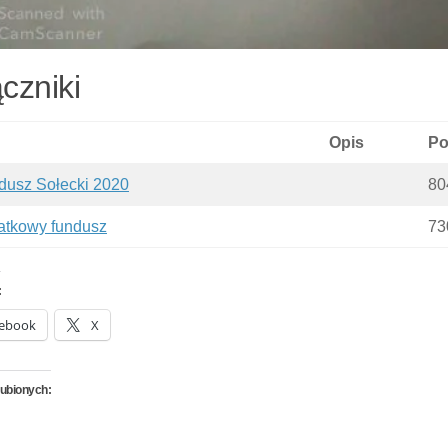
czniki
Opis
Po
dusz Sołecki 2020
80
atkowy fundusz
73
:
ebook
X
lubionych: