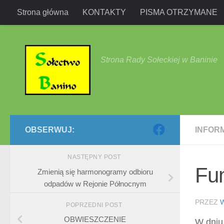
Strona główna
KONTAKTY
PISMA OTRZYMANE
Przejdź do treści
Strona Rady Sołeckiej w Baninie
OBSERWUJ:
INFOR
NASTĘPNY POST
Fun
Zmienią się harmonogramy odbioru
odpadów w Rejonie Północnym
PRZEZ
POPRZEDNI POST
OBWIESZCZENIE
W dniu