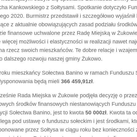
cha Kankowskiego z Sołtysami. Spotkanie dotyczyło Fu
ego 2020. Burmistrz przedstawił i szczegółowo wyjaśnił 
jące z aktualnie obowiązujących zasad podziału środkó
zie finansowe uchwalone przez Radę Miejską w Żukowie
 więcej możliwości i elastyczności w realizacji nawet na
na rzecz swoich mieszkańców. Te dobre relacje i wzaje
do dalszego rozwoju naszej gminy Żukowo.
roku mieszkańcy Sołectwa Banino w ramach Funduszu 
dysponowania będą mieli
366 459,91zł
.
ześnie Rada Miejska w Żukowie podjęła decyzję o prze
owych środków finansowych niestanowiących Funduszu 
cji Sołectwa Banino, jest to kwota
50 000zł
. Kwota ta 
lega pod ustawę o funduszu sołeckim i jest środkami, k
ponowane przez Sołtysa w ciągu roku bez konieczności