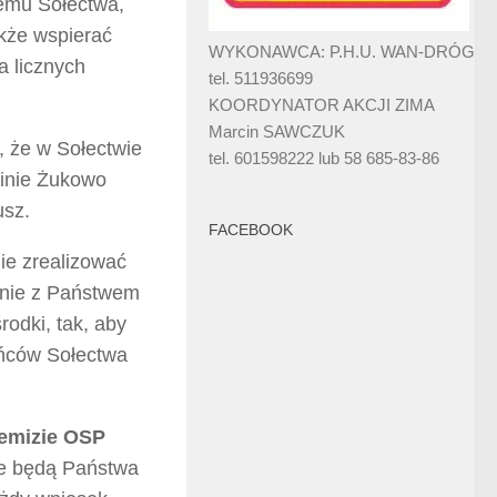
wemu Sołectwa,
kże wspierać
WYKONAWCA: P.H.U. WAN-DRÓG
a licznych
tel. 511936699
KOORDYNATOR AKCJI ZIMA
Marcin SAWCZUK
, że w Sołectwie
tel. 601598222 lub 58 685-83-86
minie Żukowo
usz.
FACEBOOK
ie zrealizować
lnie z Państwem
odki, tak, aby
ańców Sołectwa
emizie OSP
ne będą Państwa