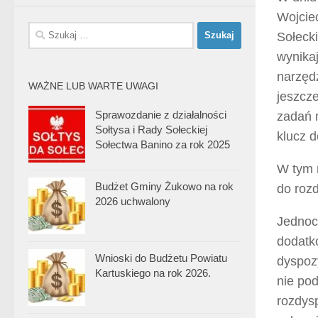
Wojcie
Szukaj:
Sołecki
wynika
narzęd
WAŻNE LUB WARTE UWAGI
jeszcze
Sprawozdanie z działalności
zadań 
Sołtysa i Rady Sołeckiej
klucz 
Sołectwa Banino za rok 2025
W tym 
Budżet Gminy Żukowo na rok
do roz
2026 uchwalony
Jednoc
dodatk
Wnioski do Budżetu Powiatu
dyspozy
Kartuskiego na rok 2026.
nie pod
rozdys