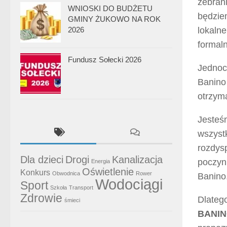
zebran
WNIOSKI DO BUDŻETU
będzie
GMINY ŻUKOWO NA ROK
2026
lokalne
formal
Fundusz Sołecki 2026
Jednocz
Banino
otrzym
Jesteś
wszyst
rozdys
Dla dzieci
Drogi
Kanalizacja
poczyn
Energia
Oświetlenie
Konkurs
Obwodnica
Rower
Banino
Wodociągi
Sport
Szkoła
Transport
Zdrowie
Dlateg
śmieci
BANI