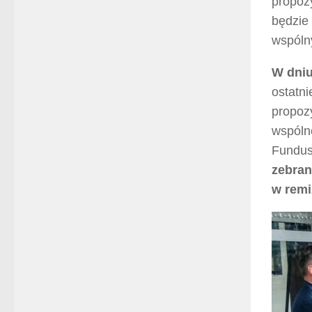
propoz
będzie
wspóln
W dniu
ostatni
propoz
wspóln
Fundus
zebran
w rem