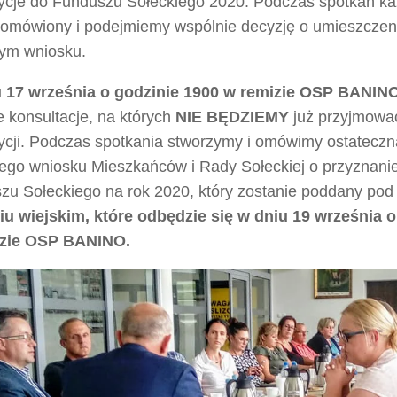
ycje do Funduszu Sołeckiego 2020. Podczas spotkań k
 omówiony i podejmiemy wspólnie decyzję o umieszczeni
ym wniosku.
 17 września o godzinie 1900 w remizie OSP BANIN
e konsultacje, na których
NIE BĘDZIEMY
już przyjmowa
ycji. Podczas spotkania stworzymy i omówimy ostateczn
ego wniosku Mieszkańców i Rady Sołeckiej o przyznani
zu Sołeckiego na rok 2020, który zostanie poddany po
iu wiejskim, które odbędzie się w dniu 19 września o
izie OSP BANINO.