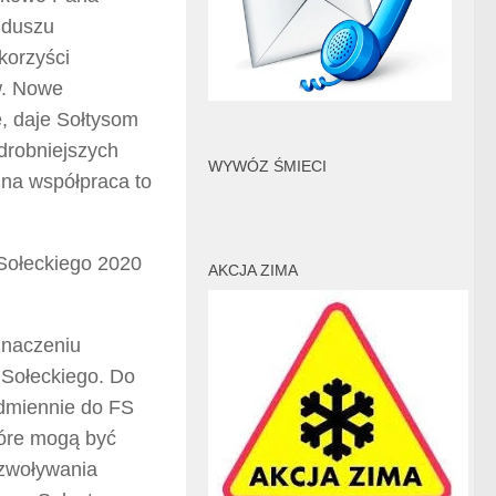
nduszu
korzyści
w. Nowe
, daje Sołtysom
jdrobniejszych
WYWÓZ ŚMIECI
mna współpraca to
Sołeckiego 2020
AKCJA ZIMA
znaczeniu
Sołeckiego. Do
odmiennie do FS
tóre mogą być
 zwoływania