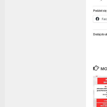
Podziel się
Fac
Dodaj do u
MO