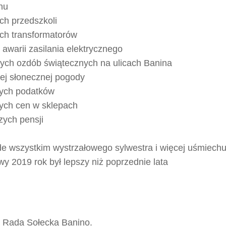
nu
ch przedszkoli
ch transformatorów
 awarii zasilania elektrycznego
nych ozdób świątecznych na ulicach Banina
nej słonecznej pogody
zych podatków
zych cen w sklepach
zych pensji
de wszystkim wystrzałowego sylwestra i więcej uśmiechu
y 2019 rok był lepszy niż poprzednie lata
 i Rada Sołecka Banino.