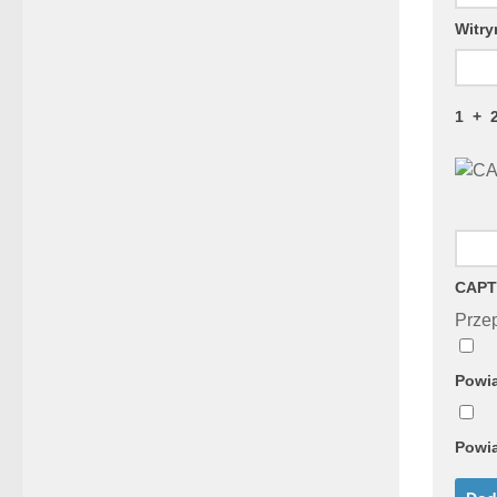
Witry
1
+
CAPT
Przep
Powia
Powia