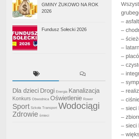
Wszyst
GMINY ŻUKOWO NA ROK
2026
grubego
– asfal
Fundusz Sołecki 2026
– chod
– ście
– latarn
– plac
– czyst
– integ
– symp
Dla dzieci
Drogi
Kanalizacja
– reali
Energia
Oświetlenie
Konkurs
– ciśni
Obwodnica
Rower
Wodociągi
Sport
– sieci
Szkoła
Transport
Zdrowie
śmieci
– zbior
– sieci
– więks