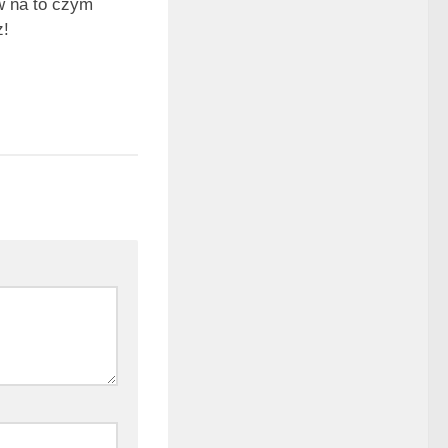
w na to czym
z!