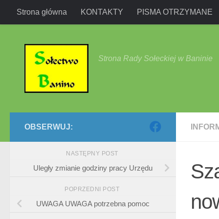
Strona główna
KONTAKTY
PISMA OTRZYMANE
Przejdź do treści
Strona Rady Sołeckiej w Baninie
OBSERWUJ:
INFOR
NASTĘPNY POST
Sz
Uległy zmianie godziny pracy Urzędu
POPRZEDNI POST
no
UWAGA UWAGA potrzebna pomoc