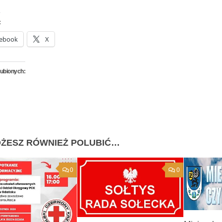
:
ebook
X
lubionych:
ŻESZ RÓWNIEŻ POLUBIĆ…
0
0