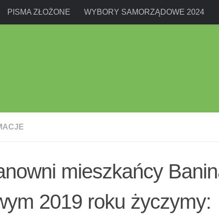
PISMA ZŁOŻONE
WYBORY SAMORZĄDOWE 2024
MACJE
anowni mieszkańcy Banin
wym 2019 roku życzymy: