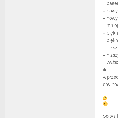
– base
– nowy
– nowy
– mniej
– pięk
– pięk
– niżs
– niżs
– wyżs
itd.
A prze
oby now
Sołtys