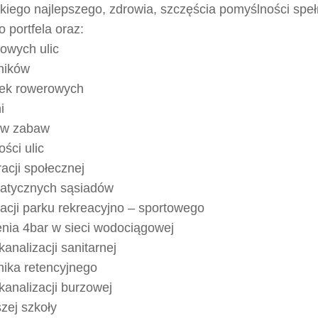
kiego najlepszego, zdrowia, szczęścia pomyślności speł
 portfela oraz:
towych ulic
ników
żek rowerowych
i
ów zabaw
ości ulic
racji społecznej
atycznych sąsiadów
zacji parku rekreacyjno – sportowego
enia 4bar w sieci wodociągowej
 kanalizacji sanitarnej
nika retencyjnego
 kanalizacji burzowej
zej szkoły