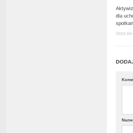
Aktywi
dla uc
spotkan
2024-04
DODA
Kome
Naz