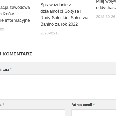
Miej wpły
Sprawozdanie z
zacja zawodowa
oddychas
działalności Sołtysa i
hodźców –
2019-10-26
Rady Sołeckiej Sołectwa
ie informacyjne
Banino za rok 2022
-09
2023-02-16
J KOMENTARZ
ntarz
*
wa
*
Adres email
*