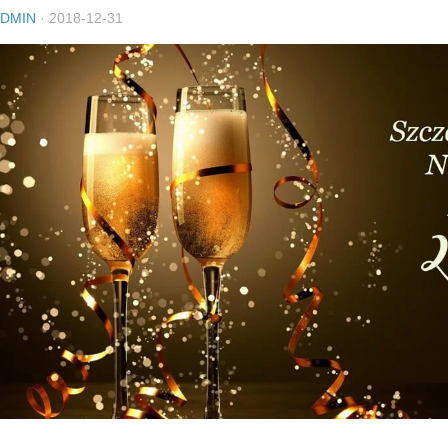
DMIN
·
2018-12-31