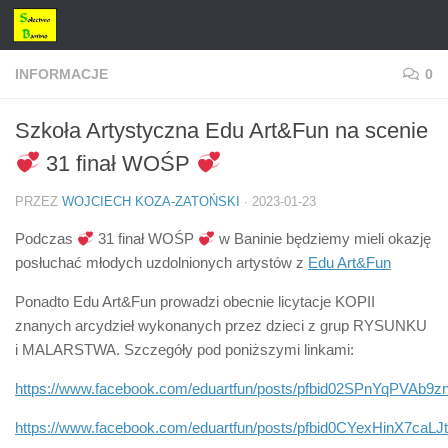
Przejdź do treści
INFORMACJE
0
Szkoła Artystyczna Edu Art&Fun na scenie
31 finał WOŚP
PRZEZ
WOJCIECH KOZA-ZATOŃSKI
·
2023-01-23
Podczas
31 finał WOŚP
w Baninie będziemy mieli okazję
posłuchać młodych uzdolnionych artystów z
Edu Art&Fun
Ponadto Edu Art&Fun prowadzi obecnie licytacje KOPII
znanych arcydzieł wykonanych przez dzieci z grup RYSUNKU
i MALARSTWA. Szczegóły pod poniższymi linkami:
https://www.facebook.com/eduartfun/posts/pfbid02SPnYqP
https://www.facebook.com/eduartfun/posts/pfbid0CYexHinX7c