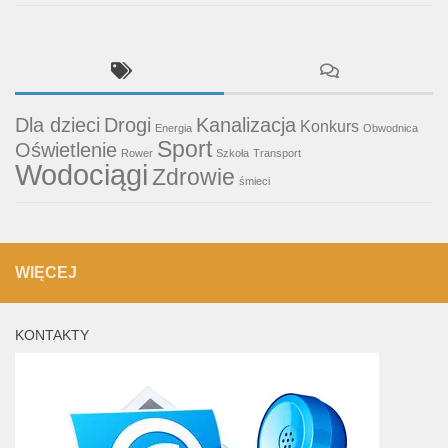
Dla dzieci
Drogi
Kanalizacja
Konkurs
Energia
Obwodnica
Sport
Oświetlenie
Rower
Szkoła
Transport
Wodociągi
Zdrowie
śmieci
WIĘCEJ
KONTAKTY