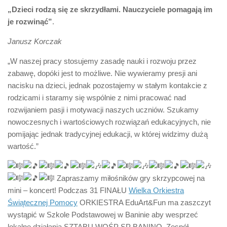
„Dzieci rodzą się ze skrzydłami. Nauczyciele pomagają im
je rozwinąć”
.
Janusz Korczak
„W naszej pracy stosujemy zasadę nauki i rozwoju przez
zabawę, dopóki jest to możliwe. Nie wywieramy presji ani
nacisku na dzieci, jednak pozostajemy w stałym kontakcie z
rodzicami i staramy się wspólnie z nimi pracować nad
rozwijaniem pasji i motywacji naszych uczniów. Szukamy
nowoczesnych i wartościowych rozwiązań edukacyjnych, nie
pomijając jednak tradycyjnej edukacji, w której widzimy dużą
wartość.”
Zapraszamy miłośników gry skrzypcowej na
mini – koncert! Podczas 31 FINAŁU
Wielka Orkiestra
Świątecznej Pomocy
ORKIESTRA EduArt&Fun ma zaszczyt
wystąpić w Szkole Podstawowej w Baninie aby wesprzeć
lokalne działania SZTABU WOŚP SP BANINO. Zespół