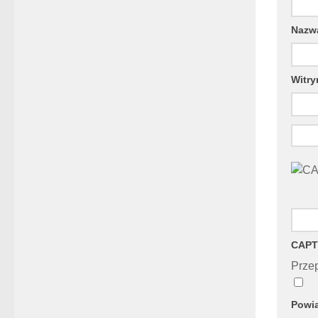
Naz
Witry
CAPT
Przep
Powia