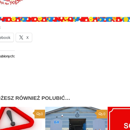
:
ebook
X
lubionych:
ŻESZ RÓWNIEŻ POLUBIĆ…
0
0