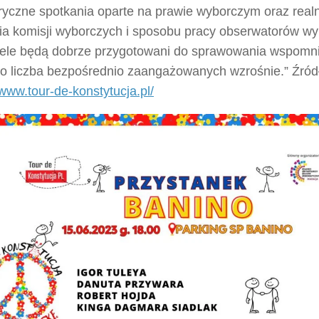
ryczne spotkania oparte na prawie wyborczym oraz real
nia komisji wyborczych i sposobu pracy obserwatorów w
ele będą dobrze przygotowani do sprawowania wspomnia
co liczba bezpośrednio zaangażowanych wzrośnie.” Źród
/www.tour-de-konstytucja.pl/