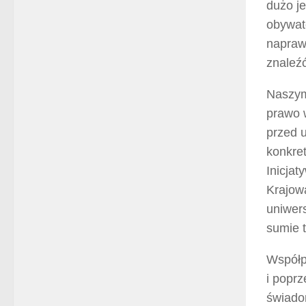
dużo je
obywate
naprawi
znaleź
Naszym
prawo w
przed u
konkret
Inicja
Krajow
uniwers
sumie 
Współp
i poprz
świado