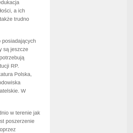
edukacja
ości, a ich
także trudno
b posiadających
zy są jeszcze
potrzebują
ucji RP.
atura Polska,
odowiska
atelskie. W
nio w terenie jak
est poszerzenie
Poprzez