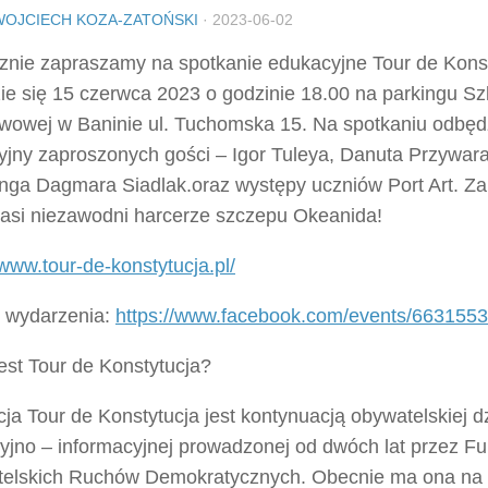
WOJCIECH KOZA-ZATOŃSKI
·
2023-06-02
znie zapraszamy na spotkanie edukacyjne Tour de Konst
ie się 15 czerwca 2023 o godzinie 18.00 na parkingu Sz
wowej w Baninie ul. Tuchomska 15. Na spotkaniu odbędz
yjny zaproszonych gości – Igor Tuleya, Danuta Przywara
inga Dagmara Siadlak.oraz występy uczniów Port Art. Za
nasi niezawodni harcerze szczepu Okeanida!
/www.tour-de-konstytucja.pl/
o wydarzenia:
https://www.facebook.com/events/663155
est Tour de Konstytucja?
ycja Tour de Konstytucja jest kontynuacją obywatelskiej d
yjno – informacyjnej prowadzonej od dwóch lat przez F
elskich Ruchów Demokratycznych. Obecnie ma ona na c