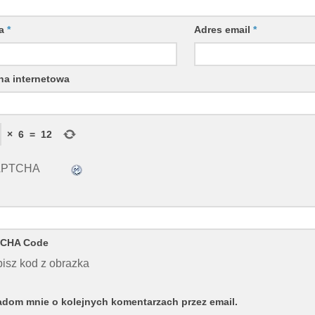
wa
*
Adres email
*
na internetowa
×
6
=
12
CHA Code
isz kod z obrazka
dom mnie o kolejnych komentarzach przez email.