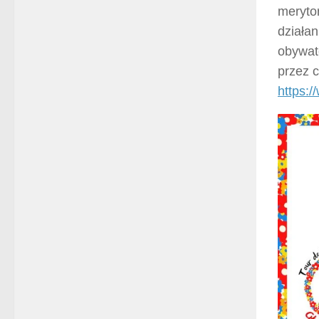
meryto
działa
obywat
przez 
https:/