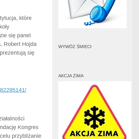
ytucja, które
koły
ie się panel
, Robert Hojda
WYWÓZ ŚMIECI
prezentują się
AKCJA ZIMA
382295141/
ziałalności
undację Kongres
elu przybliżanie