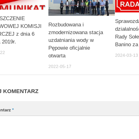
SZCZENIE
Sprawozda
Rozbudowana i
WOWEJ KOMISJI
działalnoś
zmodernizowana stacja
ZEJ z dnia 6
Rady Sołe
uzdatniania wody w
a 2019r.
Banino za
Pępowie oficjalnie
-22
otwarta
2024-03-13
2022-05-17
J KOMENTARZ
ntarz
*