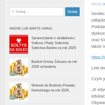
PRZEZ
Szukaj:
Serdec
odbędz
Podsta
WAŻNE LUB WARTE UWAGI
dyskus
Sprawozdanie z działalności
oraz K
Sołtysa i Rady Sołeckiej
także 
Sołectwa Banino za rok 2025
https:/
Budżet Gminy Żukowo na rok
2026 uchwalony
Link d
Czym j
Wnioski do Budżetu Powiatu
„III ed
Kartuskiego na rok 2026.
edukac
Obywat