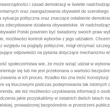
 praworządności i zasad demokracji w świetle nadchodz
entarnych oraz zaangażowania obywateli do szerokiego w
 sytuacja polityczna oraz znaczące osłabienie demokrac
a zdecydowane działania obywatelskie. W nadchodząc
obywatel Polski powinien być świadomy swoich praw wyb
ie, możliwości kontroli wyborów z jego udziałem. Chcem
ez względu na poglądy polityczne, mógł otrzymać szczeg
pujące odpowiedzi na pytania dotyczące mechanizmu w
ość społeczeństwa wie, że może wziąć udział w wyborach
rientuje się lub nie jest przekonana o wartości bezpośr
owania w ich proces. Rzadko kto zna treść Konstytucji R
óre są kluczowymi podczas podejmowania tak istotnych d
erenda, ale też możliwości uzyskiwania informacji o oso
dczenia jakie pozyskaliśmy w ostatnich dwóch latach na
lskiej, prowadzonej bezpośrednio w przestrzeni publiczn