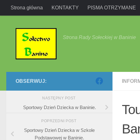
Strona główna
KONTAKTY
PISMA OTRZYMANE
Przejdź do treści
Strona Rady Sołeckiej w Baninie
OBSERWUJ:
INFOR
NASTĘPNY POST
To
Sportowy Dzień Dziecka w Baninie.
POPRZEDNI POST
Ban
Sportowy Dzień Dziecka w Szkole
Podstawowej w Baninie.