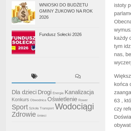
WNIOSKI DO BUDŻETU
istoty
GMINY ŻUKOWO NA ROK
parlam
2026
Obecna
wymusz
Fundusz Sołecki 2026
każdy 
tym idz
nas, b
wyczer
Większ
końca o
Dla dzieci
Drogi
Kanalizacja
zaangaż
Energia
Oświetlenie
Konkurs
63 , kt
Obwodnica
Rower
Wodociągi
Sport
czy ref
Szkoła
Transport
Zdrowie
śmieci
Doświa
obywate