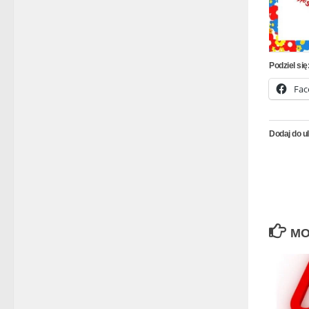
Podziel się
Fac
Dodaj do u
MO