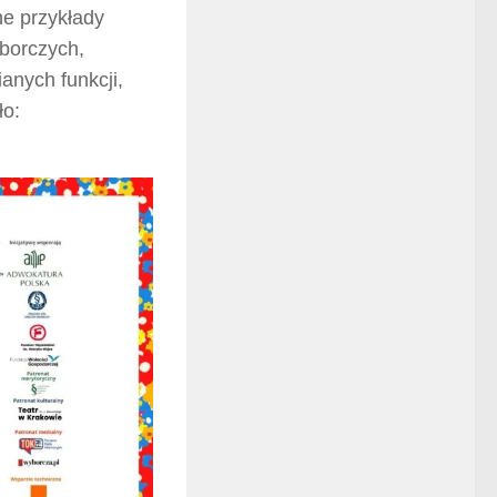
ne przykłady
yborczych,
nych funkcji,
ło: