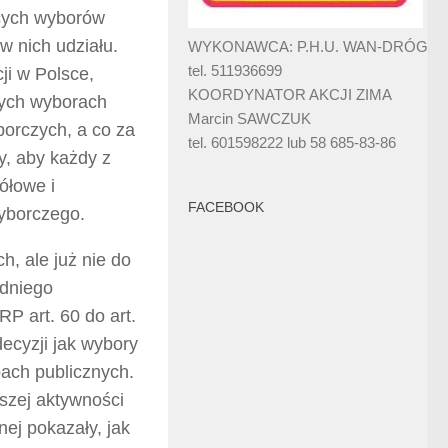
ących wyborów
 nich udziału.
WYKONAWCA: P.H.U. WAN-DRÓG
tel. 511936699
ji w Polsce,
KOORDYNATOR AKCJI ZIMA
ych wyborach
Marcin SAWCZUK
orczych, a co za
tel. 601598222 lub 58 685-83-86
y, aby każdy z
ółowe i
FACEBOOK
yborczego.
, ale już nie do
edniego
P art. 60 do art.
ecyzji jak wybory
bach publicznych.
szej aktywności
ej pokazały, jak