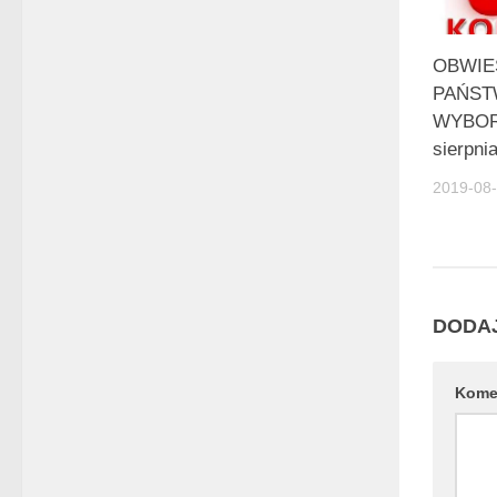
OBWIE
PAŃST
WYBORC
sierpni
2019-08
DODA
Kome