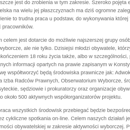
szcze jest do zrobienia w tym zakresie. Szeroko pojęta 
lska na wielu jej płaszczyznach ma dziś ogromne zaległ
enie to trudna praca u podstaw, do wykonywania której 
ć pracowników.
 celem jest dotarcie do możliwie najszerszej grupy osó
yborcze, ale nie tylko. Dzisiejsi młodzi obywatele, któr
kończeniem 18 roku życia także, albo w szczególności, 
nych informacji opartych na prawie zapisanym w Konstyt
tywę współtworzyć będą środowiska prawnicze jak: Adwok
a Izba Radców Prawnych, Obserwatorium Wyborcze, śr
yteckie, sędziowie i prokuratorzy oraz organizacje obyw
to około 500 aktywnych współorganizatorów projektu.
raca wszystkich środowisk przebiegać będzie bezpośred
ez cykliczne spotkania on-line. Celem naszych działań j
mości obywatelskiej w zakresie aktywności wyborczej. 