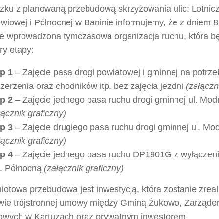
zku z planowaną przebudową skrzyżowania ulic: Lotnicz
wiowej i Północnej w Baninie informujemy, że z dniem 8
ie wprowadzona tymczasowa organizacja ruchu, która bę
ry etapy:
p 1
– Zajęcie pasa drogi powiatowej i gminnej na potrz
zerzenia oraz chodników itp. bez zajęcia jezdni
(załączn
p 2
– Zajęcie jednego pasa ruchu drogi gminnej ul. Mod
łącznik graficzny)
p 3
– Zajęcie drugiego pasa ruchu drogi gminnej ul. Mo
łącznik graficzny)
p 4
– Zajęcie jednego pasa ruchu DP1901G z wyłączen
l. Północną
(załącznik graficzny)
iotowa przebudowa jest inwestycją, która zostanie zrea
wie trójstronnej umowy między Gminą Żukowo, Zarząd
owych w Kartuzach oraz prywatnym inwestorem.