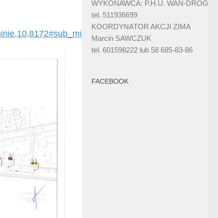
WYKONAWCA: P.H.U. WAN-DRÓG
tel. 511936699
KOORDYNATOR AKCJI ZIMA
inie,10,8172#sub_mid
Marcin SAWCZUK
tel. 601598222 lub 58 685-83-86
FACEBOOK