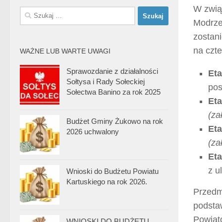
W zwią
Szukaj:
Modrze
zostan
na czte
WAŻNE LUB WARTE UWAGI
Sprawozdanie z działalności
Eta
Sołtysa i Rady Sołeckiej
pos
Sołectwa Banino za rok 2025
Eta
(za
Budżet Gminy Żukowo na rok
Eta
2026 uchwalony
(za
Eta
z u
Wnioski do Budżetu Powiatu
Kartuskiego na rok 2026.
Przedm
podsta
Powiat
WNIOSKI DO BUDŻETU