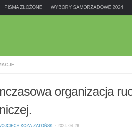
PISMA ZŁOŻONE
WYBORY SAMORZĄDOWE 2024
MACJE
mczasowa organizacja ru
niczej.
WOJCIECH KOZA-ZATOŃSKI
·
2024-04-26