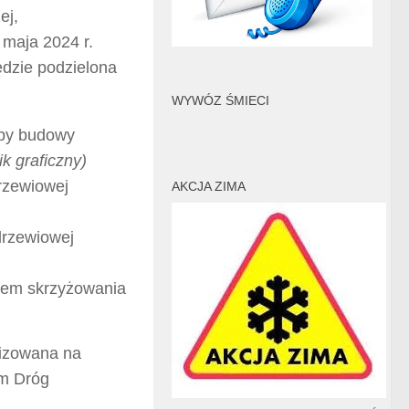
ej,
 maja 2024 r.
dzie podzielona
WYWÓZ ŚMIECI
eby budowy
ik graficzny)
rzewiowej
AKCJA ZIMA
drzewiowej
iem skrzyżowania
lizowana na
em Dróg