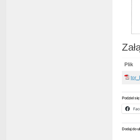
Załą
Plik
tor
Podziel się
Fac
Dodaj do u