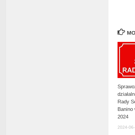
MO
Sprawo
działaln
Rady So
Banino 
2024
2024-06