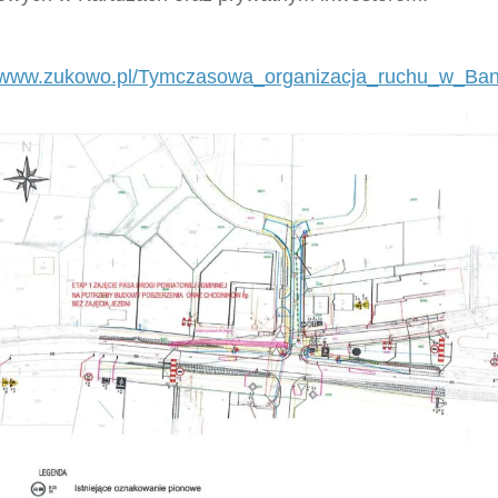
//www.zukowo.pl/Tymczasowa_organizacja_ruchu_w_Ban