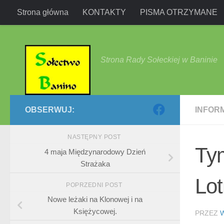
Strona główna
KONTAKTY
PISMA OTRZYMANE
Przejdź do treści
Strona Rady Sołeckiej w Baninie
OBSERWUJ:
INFOR
NASTĘPNY POST
Ty
4 maja Międzynarodowy Dzień
Strażaka
Lot
POPRZEDNI POST
Nowe leżaki na Klonowej i na
Księżycowej.
PRZEZ