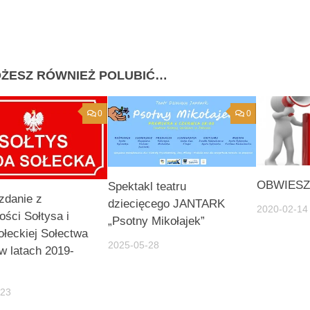
ŻESZ RÓWNIEŻ POLUBIĆ…
0
0
OBWIESZ
Spektakl teatru
zdanie z
dziecięcego JANTARK
2020-02-14
ości Sołtysa i
„Psotny Mikołajek”
łeckiej Sołectwa
2025-05-28
w latach 2019-
-23