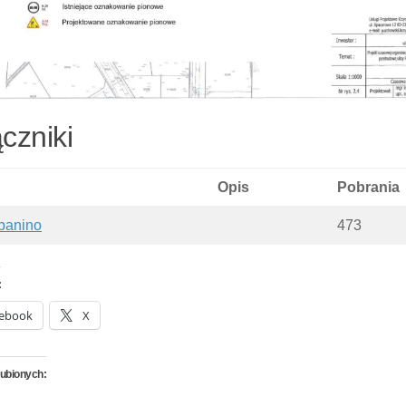
czniki
Opis
Pobrania
_banino
473
:
ebook
X
lubionych: