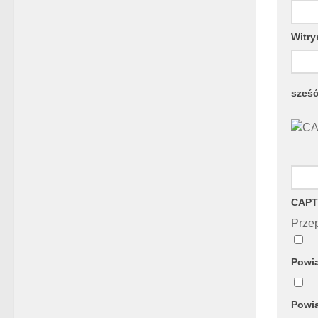
Witry
sześ
CAPT
Przep
Powia
Powia