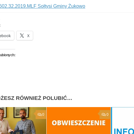
602.32.2019.MLF Sołtysi Gminy Żukowo
:
ebook
X
lubionych:
ŻESZ RÓWNIEŻ POLUBIĆ…
0
0