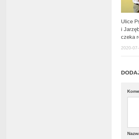
Ulice P
i Jarzę
czeka 
2020-07
DODA
Kome
Naz