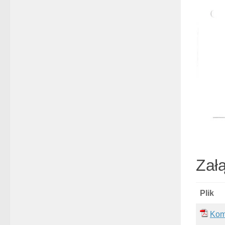
Załą
Plik
Kom