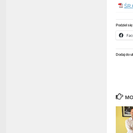
ŚR.
Podziel się
Fac
Dodaj do u
MO