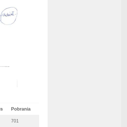
is
Pobrania
701