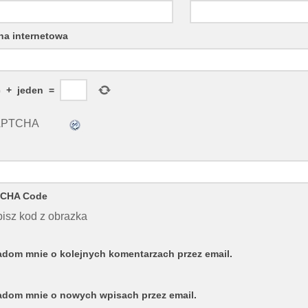
na internetowa
ć
+
jeden
=
CHA Code
isz kod z obrazka
dom mnie o kolejnych komentarzach przez email.
dom mnie o nowych wpisach przez email.