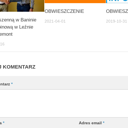
OBWIESZCZENIE
OBWIESZ
szenną w Baninie
2021-04-01
2019-10-31
binową w Leźnie
remont
-16
J KOMENTARZ
ntarz
*
wa
*
Adres email
*