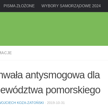
PISMA ZŁOŻONE
WYBORY SAMORZĄDOWE 2024
MACJE
hwała antysmogowa dla
jewództwa pomorskiego
WOJCIECH KOZA-ZATOŃSKI
·
2019-10-31