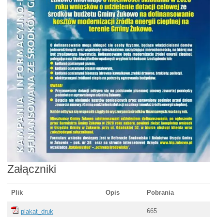
Załączniki
Plik
Opis
Pobrania
665
plakat_druk