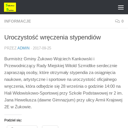
Przejdź do treści
INFORMACJE
0
Uroczystość wręczenia stypendiów
PRZEZ
ADMIN
·
2017-09-25
Burmistrz Gminy Żukowo Wojciech Kankowski i
Przewodniczący Rady Miejskiej Witold Szmidtke serdecznie
zapraszają osoby, które otrzymały stypendia za osiągnięcia
naukowe, artystyczne i sportowe na uroczystość oficjalnego
wręczenia, która odbędzie się 28 września o godzinie 14:00 na
Hali Widowiskowo-Sportowej przy Szkole Podstawowej nr 2 im.
Jana Heweliusza (dawne Gimnazjum) przy ulicy Armii Krajowej
2E w Żukowie.
Podziel się: