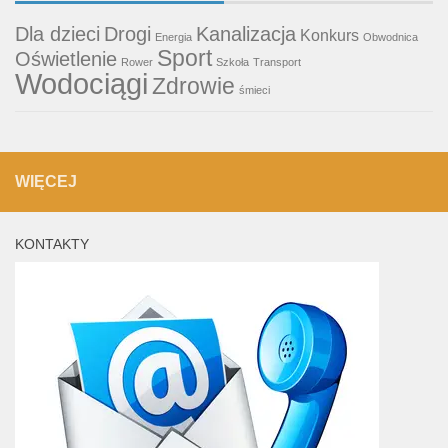
Dla dzieci
Drogi
Kanalizacja
Konkurs
Energia
Obwodnica
Sport
Oświetlenie
Rower
Szkoła
Transport
Wodociągi
Zdrowie
śmieci
WIĘCEJ
KONTAKTY