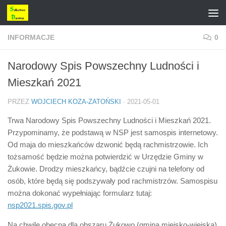
Przejdź do treści
INFORMACJE
0
Narodowy Spis Powszechny Ludności i
Mieszkań 2021
PRZEZ
WOJCIECH KOZA-ZATOŃSKI
·
2021-05-01
Trwa Narodowy Spis Powszechny Ludności i Mieszkań 2021.
Przypominamy, że podstawą w NSP jest samospis internetowy.
Od maja do mieszkańców dzwonić będą rachmistrzowie. Ich
tożsamość będzie można potwierdzić w Urzędzie Gminy w
Żukowie. Drodzy mieszkańcy, bądźcie czujni na telefony od
osób, które będą się podszywały pod rachmistrzów. Samospisu
można dokonać wypełniając formularz tutaj:
nsp2021.spis.gov.pl
Na chwilę obecną dla obszaru Żukowo (gmina miejsko-wiejska)