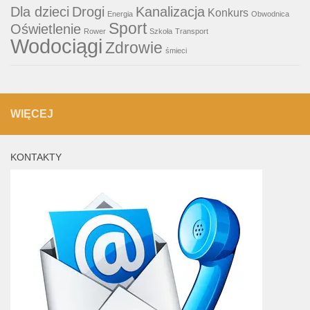
Dla dzieci
Drogi
Kanalizacja
Konkurs
Energia
Obwodnica
Sport
Oświetlenie
Rower
Szkoła
Transport
Wodociągi
Zdrowie
śmieci
WIĘCEJ
KONTAKTY