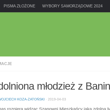
PISMA ZŁOŻONE
WYBORY SAMORZĄDOWE 2024
MACJE
olniona młodzież z Banin
WOJCIECH KOZA-ZATOŃSKI
·
2019-04-03
as rozpiera widząc Szanowni Mieszkańcy jaka zdolna 