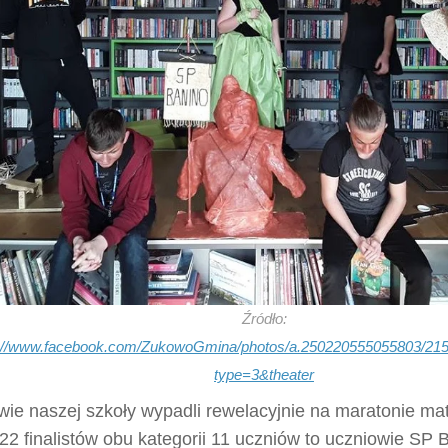
Źródło:
s://www.facebook.com/ZukowoGmina/photos/a.250220555055803/21
type=3&theater
wie naszej szkoły wypadli rewelacyjnie na maratonie m
2 finalistów obu kategorii 11 uczniów to uczniowie SP 