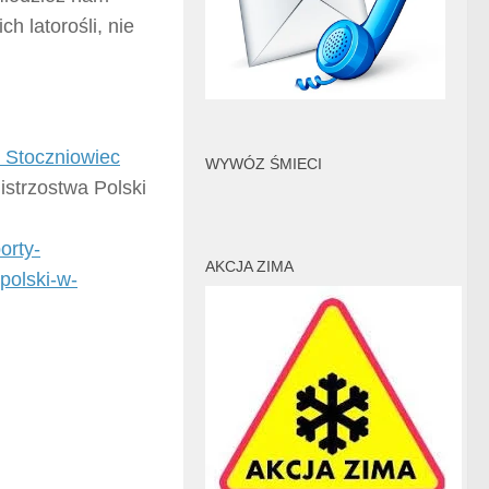
h latorośli, nie
Stoczniowiec
WYWÓZ ŚMIECI
strzostwa Polski
orty-
AKCJA ZIMA
polski-w-