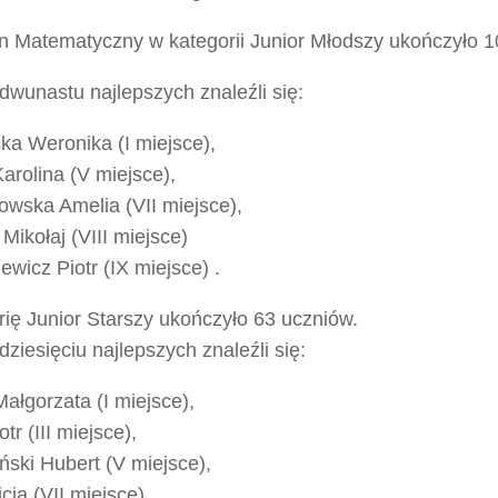
n Matematyczny w kategorii Junior Młodszy ukończyło 1
wunastu najlepszych znaleźli się:
ka Weronika (I miejsce),
arolina (V miejsce),
owska Amelia (VII miejsce),
Mikołaj (VIII miejsce)
ewicz Piotr (IX miejsce) .
ię Junior Starszy ukończyło 63 uczniów.
ziesięciu najlepszych znaleźli się:
ałgorzata (I miejsce),
tr (III miejsce),
ski Hubert (V miejsce),
icja (VII miejsce),