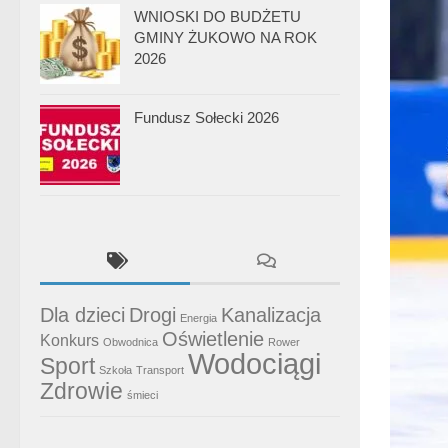
WNIOSKI DO BUDŻETU
GMINY ŻUKOWO NA ROK
2026
Fundusz Sołecki 2026
Dla dzieci
Drogi
Kanalizacja
Energia
Oświetlenie
Konkurs
Obwodnica
Rower
Wodociągi
Sport
Szkoła
Transport
Zdrowie
śmieci