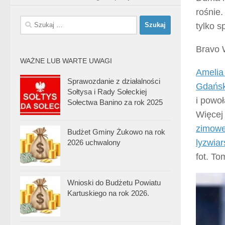
rośnie.
Szukaj:
tylko s
Bravo
WAŻNE LUB WARTE UWAGI
Ameli
Sprawozdanie z działalności
Gdańsk
Sołtysa i Rady Sołeckiej
i powo
Sołectwa Banino za rok 2025
Więcej 
zimowe
Budżet Gminy Żukowo na rok
lyzwia
2026 uchwalony
fot. T
Wnioski do Budżetu Powiatu
Kartuskiego na rok 2026.