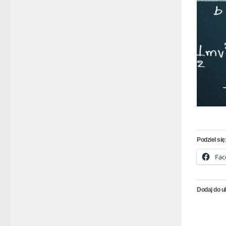
Podziel się
Fac
Dodaj do u