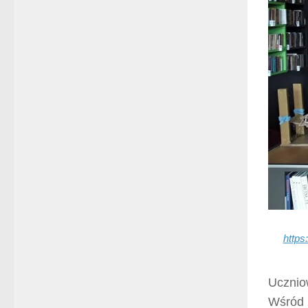
http
Ucznio
Wśród 2