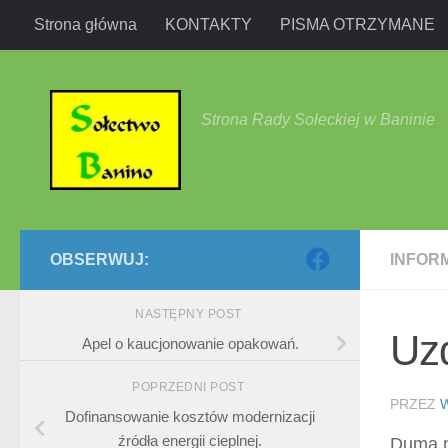
Strona główna
KONTAKTY
PISMA OTRZYMANE
Przejdź do treści
Strona Rady Sołeckiej w Baninie
OBSERWUJ:
INFOR
NASTĘPNY POST
Uzd
Apel o kaucjonowanie opakowań.
POPRZEDNI POST
PRZEZ
Dofinansowanie kosztów modernizacji
źródła energii cieplnej.
Duma n