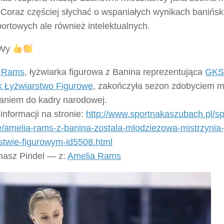
 Coraz częściej słychać o wspaniałych wynikach banińskic
portowych ale również intelektualnych.
 Wy
a Rams
, łyżwiarka figurowa z Banina reprezentująca
GKS 
 Łyżwiarstwo Figurowe
, zakończyła sezon zdobyciem mi
łaniem do kadry narodowej.
informacji na stronie:
http://www.sportnakaszubach.pl/sp
/amelia-rams-z-banina-zostala-mlodziezowa-mistrzynia-
rstwie-figurowym-id5508.html
omasz Pindel — z:
Amelia Rams