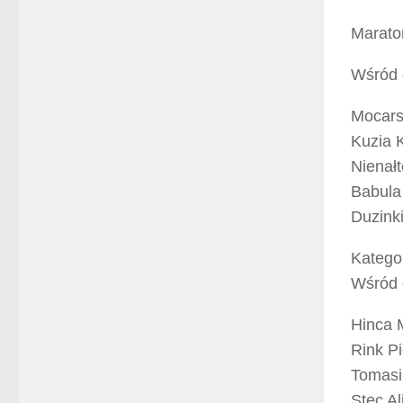
Marato
Wśród d
Mocars
Kuzia K
Nienałt
Babula 
Duzinki
Kategor
Wśród d
Hinca M
Rink Pio
Tomasiń
Stec Al