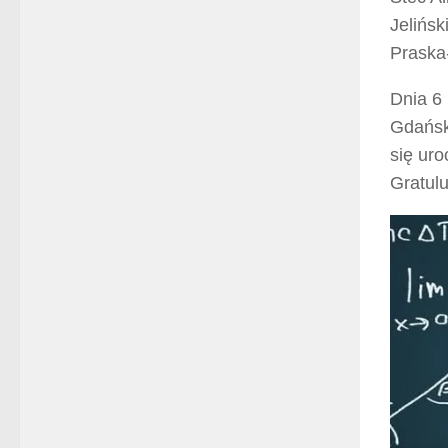
Jelińsk
Praska
Dnia 6 
Gdańsk
się ur
Gratulu