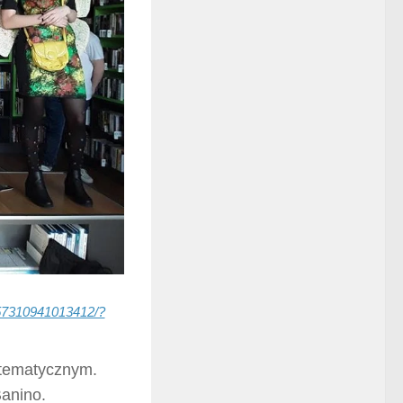
57310941013412/?
atematycznym.
Banino.