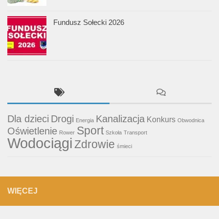
Fundusz Sołecki 2026
Dla dzieci
Drogi
Kanalizacja
Konkurs
Energia
Obwodnica
Sport
Oświetlenie
Rower
Szkoła
Transport
Wodociągi
Zdrowie
śmieci
WIĘCEJ