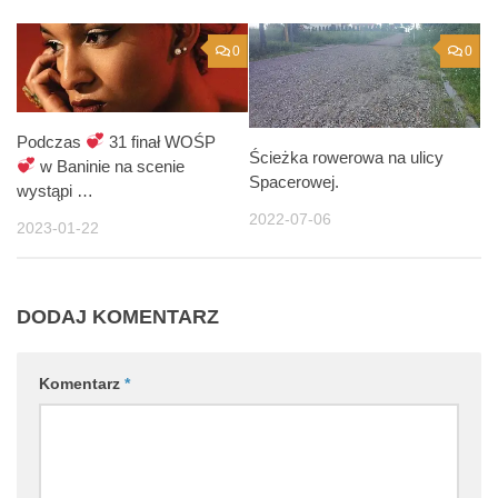
0
0
Podczas
31 finał WOŚP
Ścieżka rowerowa na ulicy
w Baninie na scenie
Spacerowej.
wystąpi …
2022-07-06
2023-01-22
DODAJ KOMENTARZ
Komentarz
*