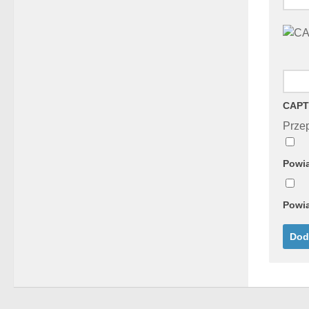
CAPT
Przep
Powia
Powia