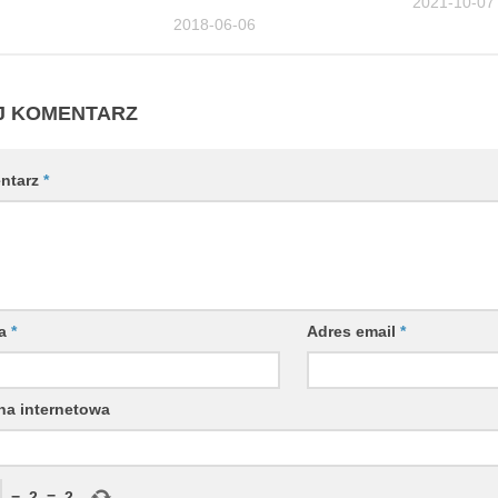
2021-10-07
2018-06-06
J KOMENTARZ
ntarz
*
wa
*
Adres email
*
na internetowa
−
2
=
2