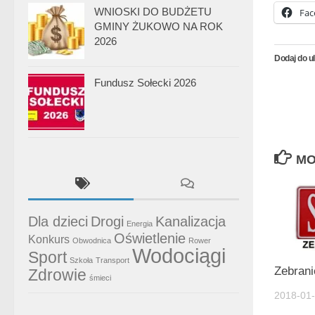
WNIOSKI DO BUDŻETU
Fac
GMINY ŻUKOWO NA ROK
2026
Dodaj do u
Fundusz Sołecki 2026
MO
Dla dzieci
Drogi
Kanalizacja
Energia
Oświetlenie
Konkurs
Obwodnica
Rower
Wodociągi
Sport
Szkoła
Transport
Zebrani
Zdrowie
śmieci
2018-01