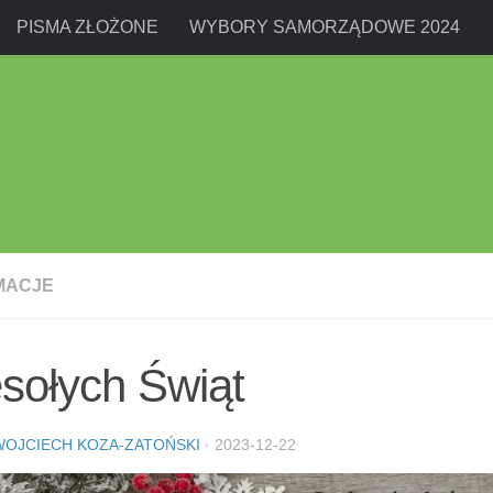
PISMA ZŁOŻONE
WYBORY SAMORZĄDOWE 2024
MACJE
sołych Świąt
WOJCIECH KOZA-ZATOŃSKI
·
2023-12-22