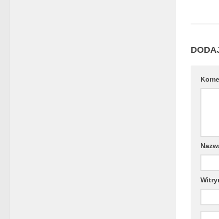
DODA
Kome
Naz
Witry