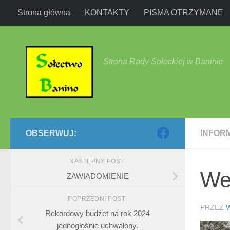
Strona główna
KONTAKTY
PISMA OTRZYMANE
Przejdź do treści
Strona Rady Sołeckiej w Baninie
OBSERWUJ:
INFOR
NASTĘPNY POST
We
ZAWIADOMIENIE
POPRZEDNI POST
PRZEZ
Rekordowy budżet na rok 2024
jednogłośnie uchwalony.