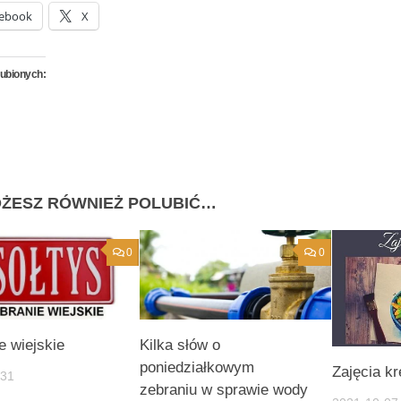
ebook
X
lubionych:
ŻESZ RÓWNIEŻ POLUBIĆ…
0
0
e wiejskie
Kilka słów o
poniedziałkowym
Zajęcia k
-31
zebraniu w sprawie wody