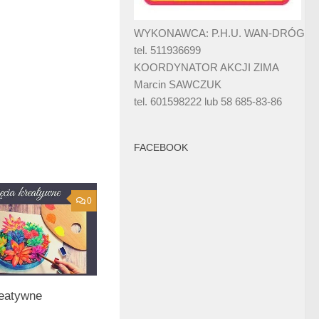
WYKONAWCA: P.H.U. WAN-DRÓG
tel. 511936699
KOORDYNATOR AKCJI ZIMA
Marcin SAWCZUK
tel. 601598222 lub 58 685-83-86
FACEBOOK
0
reatywne