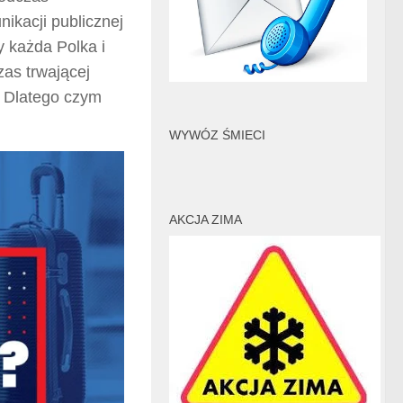
ikacji publicznej
y każda Polka i
zas trwającej
! Dlatego czym
WYWÓZ ŚMIECI
AKCJA ZIMA