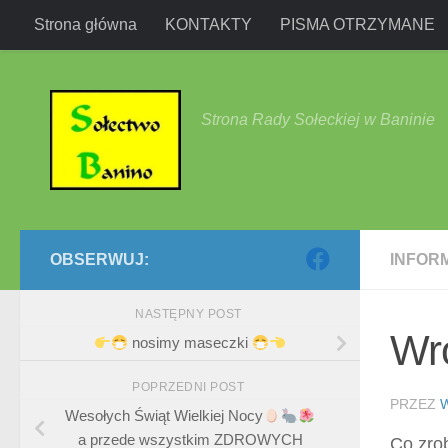
Strona główna
KONTAKTY
PISMA OTRZYMANE
Przejdź do treści
Strona Rady Sołeckiej w Baninie
OBSERWUJ:
INFOR
NASTĘPNY POST
Wró
nosimy maseczki
POPRZEDNI POST
PRZEZ
Wesołych Świąt Wielkiej Nocy
a przede wszystkim ZDROWYCH
Co zro