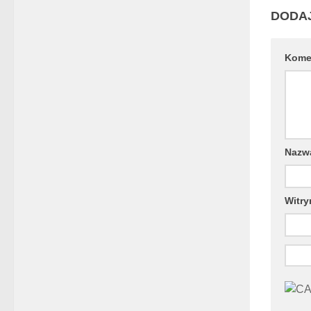
DODA
Kome
Naz
Witry