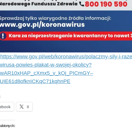
:
https://www.gov.pl/web/koronawirus/polaczmy-sily-i-ra
wirusa-powies-plakat-w-swojej-okolicy?
d=IwAR10xHAP_cXmx5_v_kOj_PICmGY–
IUIE61d8ofknICKqC71kqhnPE
:
ebook
X
lubionych: