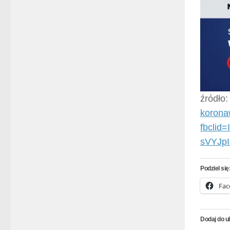
źródło
korona
fbcli
sVYJp
Podziel się
Fac
Dodaj do u