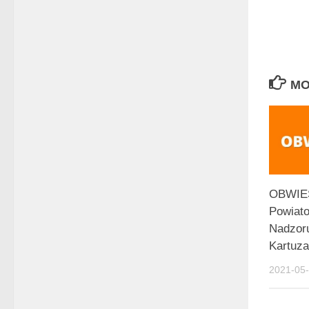
MO
OBWIE
Powiato
Nadzor
Kartuza
2021-05