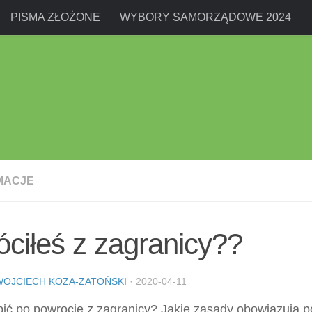
PISMA ZŁOŻONE
WYBORY SAMORZĄDOWE 2024
MACJE
ciłeś z zagranicy??
WOJCIECH KOZA-ZATOŃSKI
·
2020-04-11
bić po powrocie z zagranicy? Jakie zasady obowiązują 