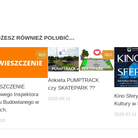
ŻESZ RÓWNIEŻ POLUBIĆ…
0
0
Ankieta PUMPTRACK
SZCZENIE
czy SKATEPARK ??
wego Inspektora
Kino Sfer
2020-09-11
u Budowlanego w
Kultury w 
ch.
2025-07-11
-18