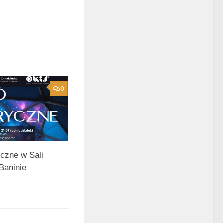
0
yczne w Sali
Baninie