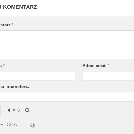
J KOMENTARZ
ntarz
*
wa
*
Adres email
*
na internetowa
−
4
=
3