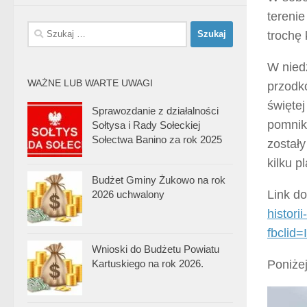
tereni
Szukaj:
trochę
W nied
WAŻNE LUB WARTE UWAGI
przodk
święte
Sprawozdanie z działalności
pomnik 
Sołtysa i Rady Sołeckiej
Sołectwa Banino za rok 2025
zostały
kilku p
Budżet Gminy Żukowo na rok
Link d
2026 uchwalony
histori
fbcli
Wnioski do Budżetu Powiatu
Kartuskiego na rok 2026.
Poniżej