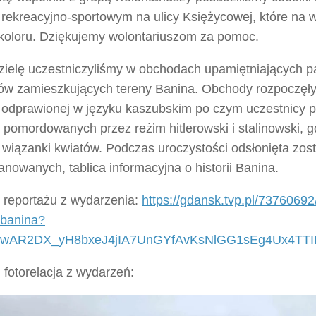
e rekreacyjno-sportowym na ulicy Księżycowej, które na
 koloru. Dziękujemy wolontariuszom za pomoc.
zielę uczestniczyliśmy w obchodach upamiętniających 
ów zamieszkujących tereny Banina. Obchody rozpoczęły
j odprawionej w języku kaszubskim po czym uczestnicy p
pomordowanych przez reżim hitlerowski i stalinowski, g
 wiązanki kwiatów. Podczas uroczystości odsłonięta zost
lanowanych, tablica informacyjna o historii Banina.
o reportażu z wydarzenia:
https://gdansk.tvp.pl/7376069
i-banina?
d=IwAR2DX_yH8bxeJ4jIA7UnGYfAvKsNlGG1sEg4Ux4T
 fotorelacja z wydarzeń: