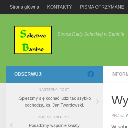
Strona główna
KONTAKTY
PISMA OTRZYMANE
Przejdź do treści
Strona Rady Sołeckiej w Baninie
OBSERWUJ:
INFOR
NASTĘPNY POST
Wy
„Śpieszmy się kochać ludzi tak szybko
odchodzą„ ks. Jan Twardowski.
PRZEZ
POPRZEDNI POST
Posadźmy wspólnie kwiaty
W sobo