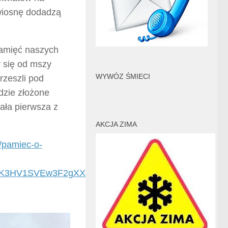
 wiosnę dodadzą
pamięć naszych
 się od mszy
WYWÓZ ŚMIECI
rzeszli pod
dzie złożone
ała pierwsza z
AKCJA ZIMA
2/pamiec-o-
TIK3HV1SVEw3F2gXXlA