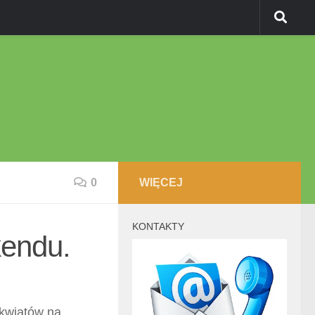
0
WIĘCEJ
KONTAKTY
endu.
 kwiatów na