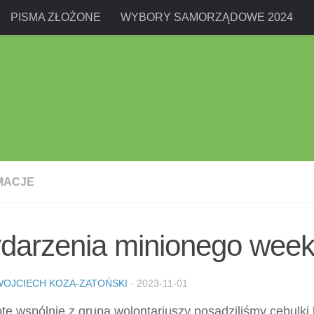
PISMA ZŁOŻONE
WYBORY SAMORZĄDOWE 2024
MACJE
darzenia minionego week
WOJCIECH KOZA-ZATOŃSKI
·
2023-11-01
tę wspólnie z grupą wolontariuszy posadziliśmy cebulki