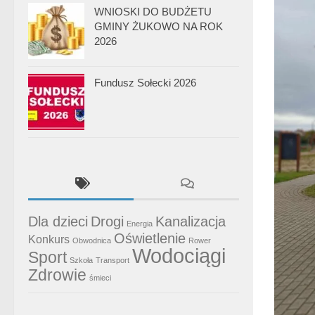
WNIOSKI DO BUDŻETU
GMINY ŻUKOWO NA ROK
2026
Fundusz Sołecki 2026
Dla dzieci
Drogi
Kanalizacja
Energia
Oświetlenie
Konkurs
Obwodnica
Rower
Wodociągi
Sport
Szkoła
Transport
Zdrowie
śmieci