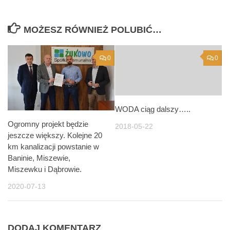
MOŻESZ RÓWNIEŻ POLUBIĆ…
0
0
WODA ciąg dalszy…..
Ogromny projekt będzie
2018-05-22
jeszcze większy. Kolejne 20
km kanalizacji powstanie w
Baninie, Miszewie,
Miszewku i Dąbrowie.
2020-07-13
DODAJ KOMENTARZ