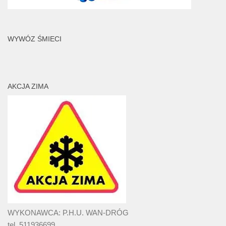
WYWÓZ ŚMIECI
AKCJA ZIMA
WYKONAWCA: P.H.U. WAN-DRÓG
tel. 511936699