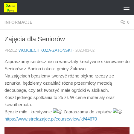
Przejdź do treści
INFORMACJE
0
Zajęcia dla Seniorów.
PRZEZ
WOJCIECH KOZA-ZATOŃSKI
·
2023-03-02
Zapraszamy serdecznie na warsztaty kreatywne skierowane do
Seniorów z Banina i okolic gminy Żukowo.
Na zajęciach będziemy tworzyć różne piękne rzeczy ze
sznurka, będziemy ozdabiać różne przedmioty metodą
decoupage, czy też tworzyć małe ogródki w słoikach.
Koszt jednego spotkania to 25 zł. W cenie materiały oraz
kawa/herbata.
Będzie miło i kreatywnie
Zapraszamy do zapisów
https://www.strefazajec.pl/course/view/id/44670