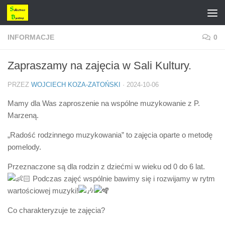
Przejdź do treści
INFORMACJE
0
Zapraszamy na zajęcia w Sali Kultury.
PRZEZ
WOJCIECH KOZA-ZATOŃSKI
·
2024-10-06
Mamy dla Was zaproszenie na wspólne muzykowanie z P.
Marzeną.
„Radość rodzinnego muzykowania” to zajęcia oparte o metodę
pomelody.
Przeznaczone są dla rodzin z dziećmi w wieku od 0 do 6 lat.
Podczas zajęć wspólnie bawimy się i rozwijamy w rytm
wartościowej muzyki!
Co charakteryzuje te zajęcia?