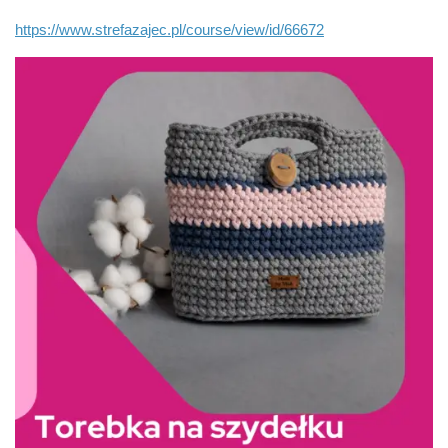
https://www.strefazajec.pl/course/view/id/66672