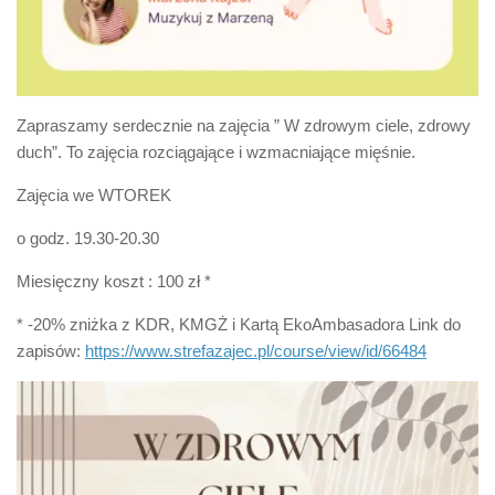
Zapraszamy serdecznie na zajęcia ” W zdrowym ciele, zdrowy
duch”. To zajęcia rozciągające i wzmacniające mięśnie.
Zajęcia we WTOREK
o godz. 19.30-20.30
Miesięczny koszt : 100 zł *
* -20% zniżka z KDR, KMGŻ i Kartą EkoAmbasadora Link do
zapisów:
https://www.strefazajec.pl/course/view/id/66484