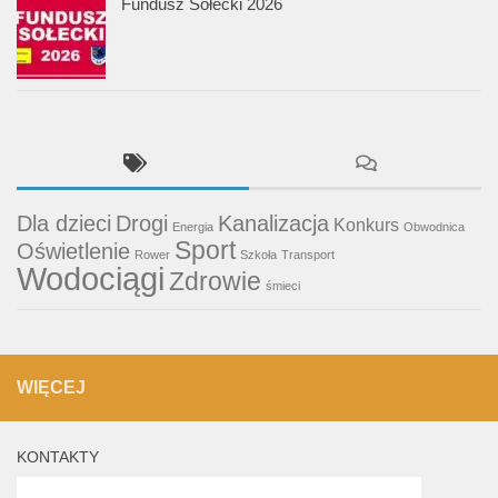
Fundusz Sołecki 2026
Dla dzieci
Drogi
Kanalizacja
Konkurs
Energia
Obwodnica
Sport
Oświetlenie
Rower
Szkoła
Transport
Wodociągi
Zdrowie
śmieci
WIĘCEJ
KONTAKTY