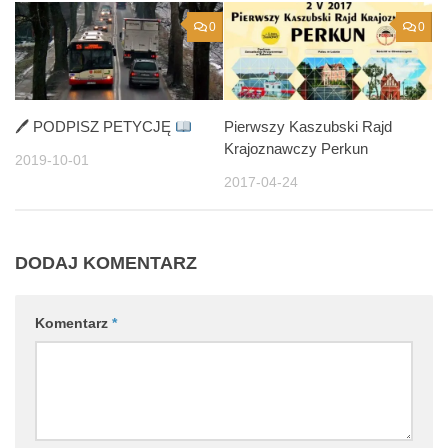
0
0
🖊 PODPISZ PETYCJĘ
Pierwszy Kaszubski Rajd
Krajoznawczy Perkun
2019-10-01
2017-04-24
DODAJ KOMENTARZ
Komentarz
*