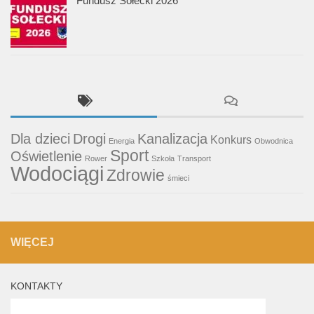
Fundusz Sołecki 2026
Dla dzieci
Drogi
Kanalizacja
Konkurs
Energia
Obwodnica
Sport
Oświetlenie
Rower
Szkoła
Transport
Wodociągi
Zdrowie
śmieci
WIĘCEJ
KONTAKTY