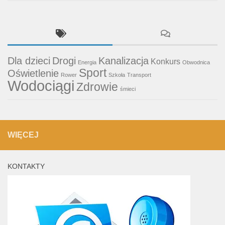
Dla dzieci
Drogi
Kanalizacja
Konkurs
Energia
Obwodnica
Sport
Oświetlenie
Rower
Szkoła
Transport
Wodociągi
Zdrowie
śmieci
WIĘCEJ
KONTAKTY