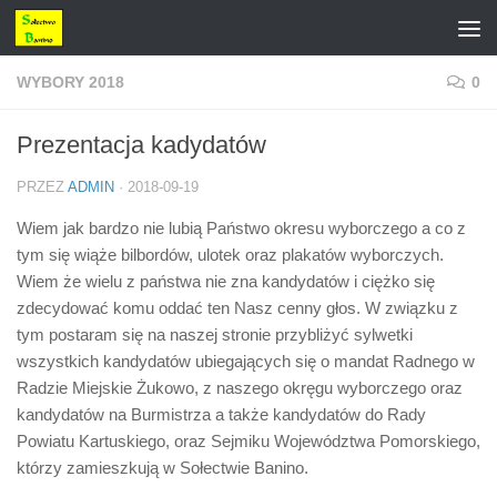
Przejdź do treści
WYBORY 2018
0
Prezentacja kadydatów
PRZEZ
ADMIN
·
2018-09-19
Wiem jak bardzo nie lubią Państwo okresu wyborczego a co z
tym się wiąże bilbordów, ulotek oraz plakatów wyborczych.
Wiem że wielu z państwa nie zna kandydatów i ciężko się
zdecydować komu oddać ten Nasz cenny głos. W związku z
tym postaram się na naszej stronie przybliżyć sylwetki
wszystkich kandydatów ubiegających się o mandat Radnego w
Radzie Miejskie Żukowo, z naszego okręgu wyborczego oraz
kandydatów na Burmistrza a także kandydatów do Rady
Powiatu Kartuskiego, oraz Sejmiku Województwa Pomorskiego,
którzy zamieszkują w Sołectwie Banino.