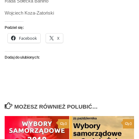
Rada Sołecka Banino
Wojciech Koza-Zatoński
Podziel się:
Facebook
X
Dodaj do ulubionych:
MOŻESZ RÓWNIEŻ POLUBIĆ…
0
0