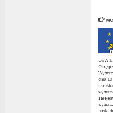
MO
OBWIE
Okręgow
Wyborc
dnia 10
skreśle
wyborc
zarejes
wyborcz
posła d