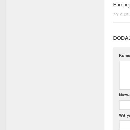
Europej
2019-05
DODA
Kome
Naz
Witry