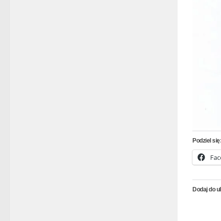
Podziel się
Fac
Dodaj do u