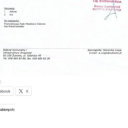
:
ebook
X
lubionych: