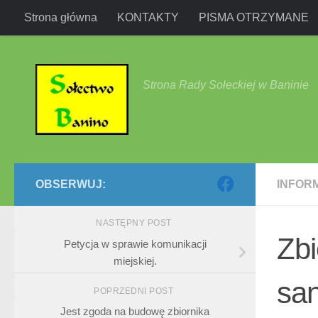
Strona główna
KONTAKTY
PISMA OTRZYMANE
Przejdź do treści
Strona Rady Sołeckiej w Baninie
OBSERWUJ:
INFOR
NASTĘPNY POST
Zbi
Petycja w sprawie komunikacji
miejskiej.
san
POPRZEDNI POST
Jest zgoda na budowę zbiornika