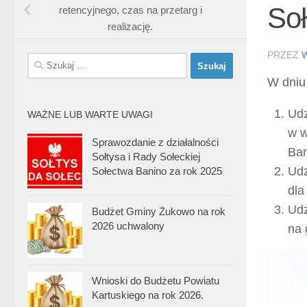
Soł
retencyjnego, czas na przetarg i
realizację.
PRZEZ
Szukaj:
W dniu
Udz
WAŻNE LUB WARTE UWAGI
w w
Sprawozdanie z działalności
Ban
Sołtysa i Rady Sołeckiej
Udz
Sołectwa Banino za rok 2025
dla
Udz
Budżet Gminy Żukowo na rok
2026 uchwalony
na 
Wnioski do Budżetu Powiatu
Kartuskiego na rok 2026.