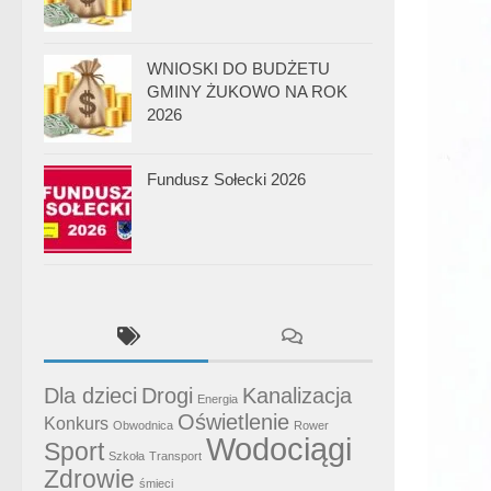
WNIOSKI DO BUDŻETU
GMINY ŻUKOWO NA ROK
2026
Fundusz Sołecki 2026
Dla dzieci
Drogi
Kanalizacja
Energia
Oświetlenie
Konkurs
Obwodnica
Rower
Wodociągi
Sport
Szkoła
Transport
Zdrowie
śmieci