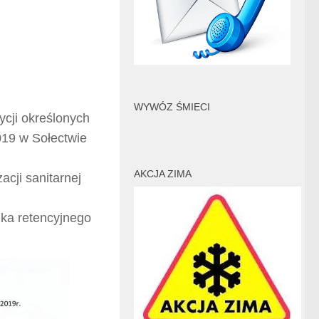
WYWÓZ ŚMIECI
ycji określonych
019 w Sołectwie
AKCJA ZIMA
acji sanitarnej
ika retencyjnego