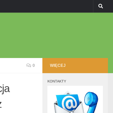
0
WIĘCEJ
KONTAKTY
cja
z