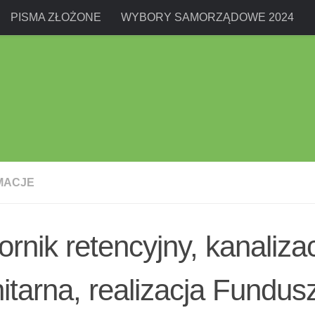
PISMA ZŁOŻONE
WYBORY SAMORZĄDOWE 2024
MACJE
ornik retencyjny, kanaliza
itarna, realizacja Fundus