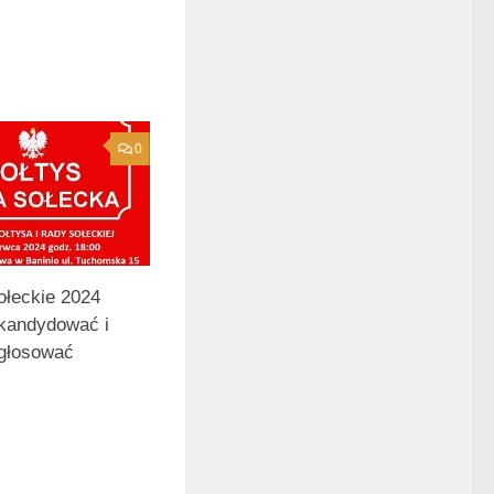
0
łeckie 2024
kandydować i
głosować