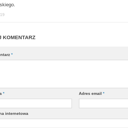
skiego.
-19
J KOMENTARZ
ntarz
*
wa
*
Adres email
*
na internetowa