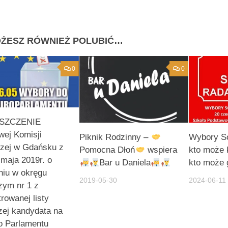
ŻESZ RÓWNIEŻ POLUBIĆ…
0
0
SZCZENIE
ej Komisji
Piknik Rodzinny –
Wybory So
zej w Gdańsku z
Pomocna Dłoń
wspiera
kto może 
 maja 2019r. o
Bar u Daniela
kto może 
niu w okręgu
2019-05-30
2024-06-11
zym nr 1 z
trowanej listy
ej kandydata na
o Parlamentu