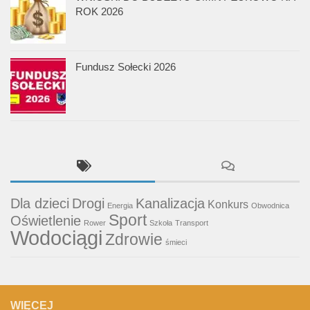
ROK 2026
Fundusz Sołecki 2026
Dla dzieci
Drogi
Kanalizacja
Konkurs
Energia
Obwodnica
Sport
Oświetlenie
Rower
Szkoła
Transport
Wodociągi
Zdrowie
śmieci
WIĘCEJ