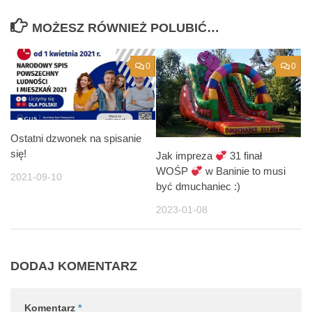
MOŻESZ RÓWNIEŻ POLUBIĆ…
0
0
Ostatni dzwonek na spisanie
się!
Jak impreza
31 finał
WOŚP
w Baninie to musi
2021-09-10
być dmuchaniec :)
2023-01-08
DODAJ KOMENTARZ
Komentarz
*