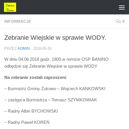
Przejdź do treści
INFORMACJE
0
Zebranie Wiejskie w sprawie WODY.
PRZEZ
ADMIN
·
2018-05-30
W dniu 04.06.2018 godz. 1800 w remizie OSP BANINO
odbędzie się Zebranie Wiejskie w sprawie WODY
Na zebranie zostali zaproszeni
:
– Burmistrz Gminy Żukowo – Wojciech KANKOWSKI
– zastępca Burmistrza – Tomasz SZYMKOWIAK
– Radny Albin BYCHOWSKI
– Radny Paweł KOREŃ