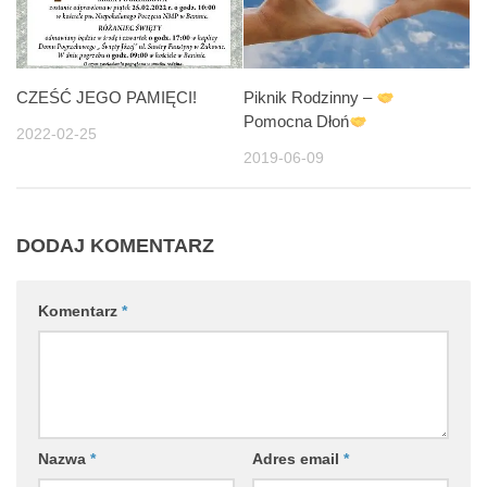
CZEŚĆ JEGO PAMIĘCI!
Piknik Rodzinny –
Pomocna Dłoń
2022-02-25
2019-06-09
DODAJ KOMENTARZ
Komentarz
*
Nazwa
*
Adres email
*