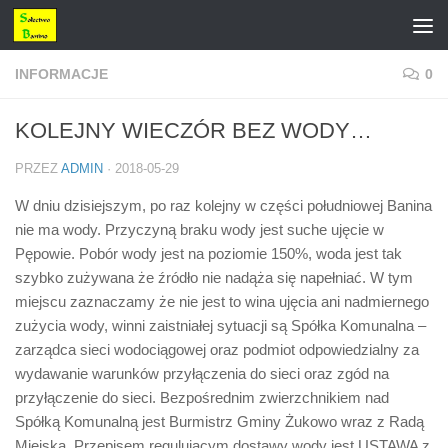
Przejdź do treści
INFORMACJE
0
KOLEJNY WIECZÓR BEZ WODY…
PRZEZ
ADMIN
·
2018-05-29
W dniu dzisiejszym, po raz kolejny w części południowej Banina
nie ma wody. Przyczyną braku wody jest suche ujęcie w
Pępowie. Pobór wody jest na poziomie 150%, woda jest tak
szybko zużywana że źródło nie nadąża się napełniać. W tym
miejscu zaznaczamy że nie jest to wina ujęcia ani nadmiernego
zużycia wody, winni zaistniałej sytuacji są Spółka Komunalna –
zarządca sieci wodociągowej oraz podmiot odpowiedzialny za
wydawanie warunków przyłączenia do sieci oraz zgód na
przyłączenie do sieci. Bezpośrednim zwierzchnikiem nad
Spółką Komunalną jest Burmistrz Gminy Żukowo wraz z Radą
Miejską. Przepisem regulującym dostawy wody jest USTAWA z