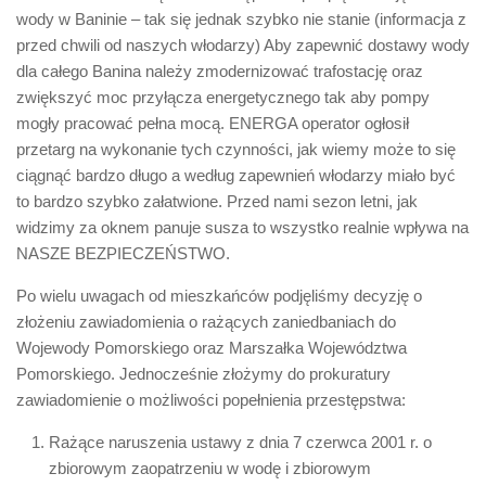
wody w Baninie – tak się jednak szybko nie stanie (informacja z
przed chwili od naszych włodarzy) Aby zapewnić dostawy wody
dla całego Banina należy zmodernizować trafostację oraz
zwiększyć moc przyłącza energetycznego tak aby pompy
mogły pracować pełna mocą. ENERGA operator ogłosił
przetarg na wykonanie tych czynności, jak wiemy może to się
ciągnąć bardzo długo a według zapewnień włodarzy miało być
to bardzo szybko załatwione. Przed nami sezon letni, jak
widzimy za oknem panuje susza to wszystko realnie wpływa na
NASZE BEZPIECZEŃSTWO.
Po wielu uwagach od mieszkańców podjęliśmy decyzję o
złożeniu zawiadomienia o rażących zaniedbaniach do
Wojewody Pomorskiego oraz Marszałka Województwa
Pomorskiego. Jednocześnie złożymy do prokuratury
zawiadomienie o możliwości popełnienia przestępstwa:
Rażące naruszenia ustawy z dnia 7 czerwca 2001 r. o
zbiorowym zaopatrzeniu w wodę i zbiorowym