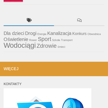
Dla dzieci
Drogi
Kanalizacja
Konkurs
Energia
Obwodnica
Sport
Oświetlenie
Rower
Szkoła
Transport
Wodociągi
Zdrowie
śmieci
WIĘCEJ
KONTAKTY