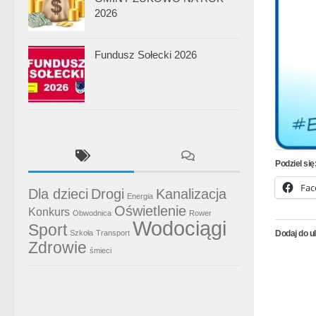
2026
Fundusz Sołecki 2026
Podziel się
Fac
Dla dzieci
Drogi
Kanalizacja
Energia
Oświetlenie
Konkurs
Obwodnica
Rower
Wodociągi
Sport
Szkoła
Transport
Dodaj do u
Zdrowie
śmieci