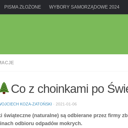
PISMA ZŁOŻONE
WYBORY SAMORZĄDOWE 2024
MACJE
Co z choinkami po Świ
WOJCIECH KOZA-ZATOŃSKI
·
2021-01-06
i świąteczne (naturalne) są odbierane przez firmy z
inach odbioru odpadów mokrych.