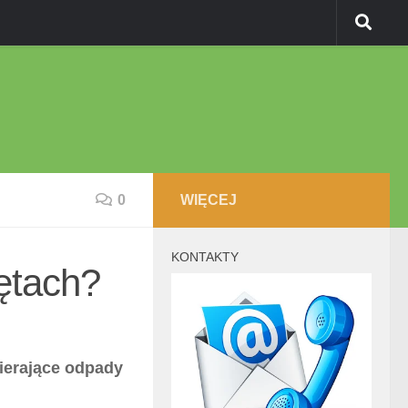
0
WIĘCEJ
KONTAKTY
ętach?
bierające odpady