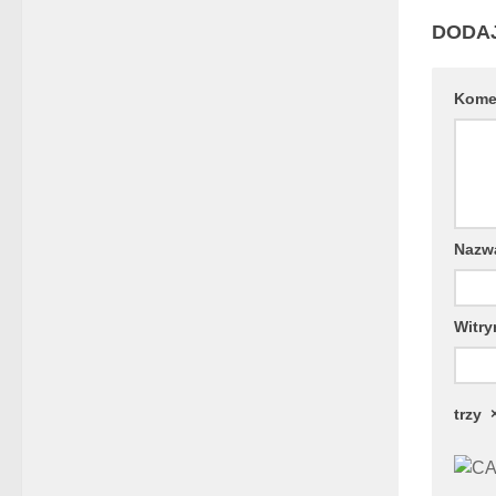
DODA
Kome
Naz
Witry
trzy